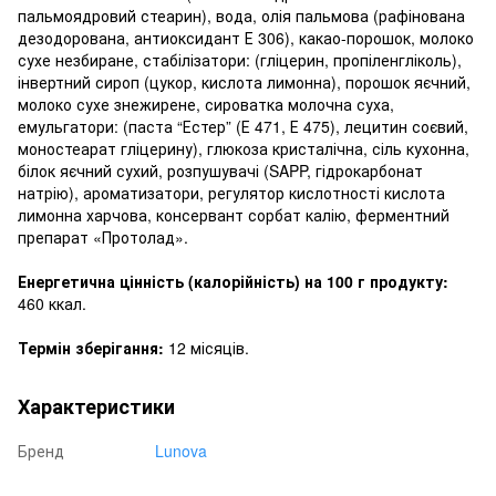
пальмоядровий стеарин), вода, олія пальмова (рафінована
дезодорована, антиоксидант Е 306), какао-порошок, молоко
сухе незбиране, стабілізатори: (гліцерин, пропіленгліколь),
інвертний сироп (цукор, кислота лимонна), порошок яєчний,
молоко сухе знежирене, сироватка молочна суха,
емульгатори: (паста “Естер” (Е 471, Е 475), лецитин соєвий,
моностеарат гліцерину), глюкоза кристалічна, сіль кухонна,
білок яєчний сухий, розпушувачі (SAPP, гідрокарбонат
натрію), ароматизатори, регулятор кислотності кислота
лимонна харчова, консервант сорбат калію, ферментний
препарат «Протолад».
Енергетична цінність (калорійність) на 100 г продукту:
460 ккал.
Термін зберігання:
12 місяців.
Характеристики
Бренд
Lunova