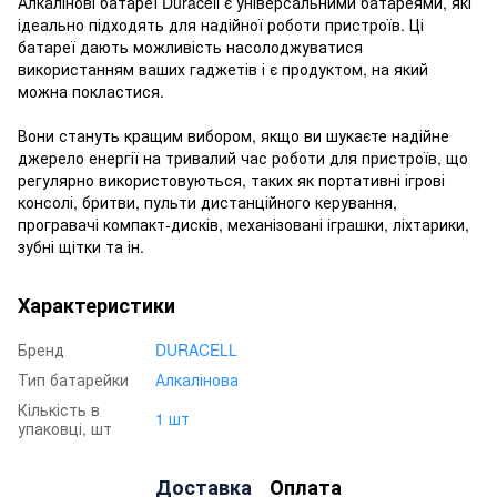
Алкалінові батареї Duracell є універсальними батареями, які
ідеально підходять для надійної роботи пристроїв. Ці
батареї дають можливість насолоджуватися
використанням ваших гаджетів і є продуктом, на який
можна покластися.
Вони стануть кращим вибором, якщо ви шукаєте надійне
джерело енергії на тривалий час роботи для пристроїв, що
регулярно використовуються, таких як портативні ігрові
консолі, бритви, пульти дистанційного керування,
програвачі компакт-дисків, механізовані іграшки, ліхтарики,
зубні щітки та ін.
Характеристики
Бренд
DURACELL
Тип батарейки
Алкалінова
Кількість в
1 шт
упаковці, шт
Доставка
Оплата