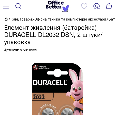
Канцтовари
Офісна техніка та комп'ютерні аксесуари
Бат
Елемент живлення (батарейка)
DURACELL DL2032 DSN, 2 штуки/
упаковка
Артикул:
s.5010939