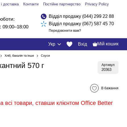
 і доставка
Контакти
Постійне партнерство
Privacy Policy
Відділ продажу (044) 299 22 88
роботи:
Відділ продажу (067) 587 45 70
:
09:00–18:00
Передзвонити вам?
Мій кошик
Укр
Вхід
Хліб, бакалія та інше
Соуси
кантний 570 г
Артикул
20363
В бажання
 всі товари, ставши клієнтом Office Better