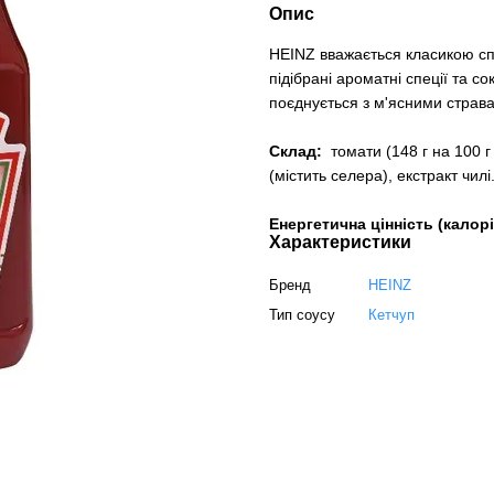
Опис
HEINZ вважається класикою сп
підібрані ароматні спеції та со
поєднується з м'ясними страва
Склад:
томати (148 г на 100 г 
(містить селера), екстракт чилі
Енергетична цінність (калорі
Характеристики
Бренд
HEINZ
Тип соусу
Кетчуп