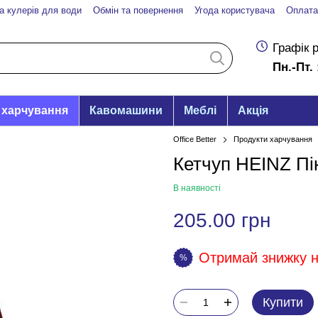
а кулерів для води
Обмін та повернення
Угода користувача
Оплата
Графік 
Пн.-Пт. 
 харчування
Кавомашини
Меблі
Акція
Office Better
Продукти харчування
Кетчуп HEINZ Пі
В наявності
205.00 грн
Отримай знижку на
%
Купити