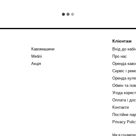
Клієнтам
Кавомашини
Вхід до кабі
Меблі
Про нас
Акція
Оренда кав
Сервіс і ре
Оренда куле
Обмін та по
Угода корис
Оплата і до
Контакти
Постійне па
Privacy Poli
Ми в соцмер