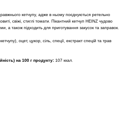
равжнього кетчупу, адже в ньому поєднуються ретельно
ковиті, свіжі, стиглі томати. Пікантний кетчуп HEINZ чудово
ми, а також підходить для приготування закусок та заправок.
кетчупу), оцет, цукор, сіль, спеції, екстракт спецій та трав
.
йність) на 100 г продукту:
107 ккал.