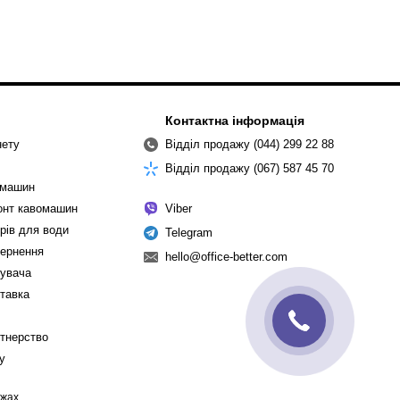
Контактна інформація
нету
Відділ продажу (044) 299 22 88
Відділ продажу (067) 587 45 70
омашин
монт кавомашин
Viber
рів для води
Telegram
вернення
hello@office-better.com
тувача
ставка
ртнерство
cy
ежах