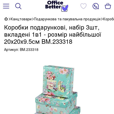
Канцтовари
Подарункова та пакувальна продукція
Короб
Коробки подарункові, набір 3шт,
вкладені 1в1 - розмір найбільшої
20х20х9.5см BM.233318
Артикул:
BM.233318