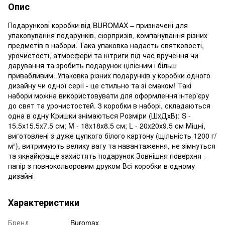
Опис
Подарункові коробки від BUROMAX – призначені для
упаковування подарунків, сюрпризів, компанування різних
предметів в набори. Така упаковка надасть святковості,
урочистості, атмосфери та інтриги під час вручення чи
дарування та зробить подарунок цілісним і більш
привабливим. Упаковка різних подарунків у коробки одного
дизайну чи одної серії - це стильно та зі смаком! Такі
набори можна використовувати для оформлення інтер'єру
до свят та урочистостей. 3 коробки в наборі, складаються
одна в одну Кришки знімаються Розміри (ШхДхВ): S -
15.5х15.5х7.5 см; M - 18х18х8.5 см; L - 20х20х9.5 см Міцні,
виготовлені з дуже цупкого білого картону (щільність 1200 г/
м²), витримують велику вагу та навантаження, не зімнуться
та якнайкраще захистять подарунок Зовнішня поверхня -
папір з повнокольоровим друком Всі коробки в одному
дизайні
Характеристики
Бренд
Buromax