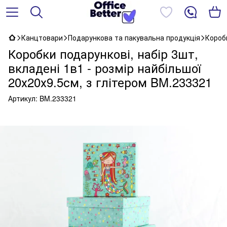
Канцтовари
Подарункова та пакувальна продукція
Короб
Коробки подарункові, набір 3шт,
вкладені 1в1 - розмір найбільшої
20х20х9.5см, з глітером BM.233321
Артикул:
BM.233321