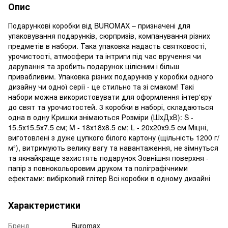
Опис
Подарункові коробки від BUROMAX – призначені для
упаковування подарунків, сюрпризів, компанування різних
предметів в набори. Така упаковка надасть святковості,
урочистості, атмосфери та інтриги під час вручення чи
дарування та зробить подарунок цілісним і більш
привабливим. Упаковка різних подарунків у коробки одного
дизайну чи одної серії - це стильно та зі смаком! Такі
набори можна використовувати для оформлення інтер'єру
до свят та урочистостей. 3 коробки в наборі, складаються
одна в одну Кришки знімаються Розміри (ШхДхВ): S -
15.5х15.5х7.5 см; M - 18х18х8.5 см; L - 20х20х9.5 см Міцні,
виготовлені з дуже цупкого білого картону (щільність 1200 г/
м²), витримують велику вагу та навантаження, не зімнуться
та якнайкраще захистять подарунок Зовнішня поверхня -
папір з повнокольоровим друком та поліграфічними
ефектами: вибірковий глітер Всі коробки в одному дизайні
Характеристики
Бренд
Buromax