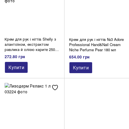
Крем для рук і нігтів Shelly з
Крем для рук і нігтів №3 Adore
алантоїном, екстрактом
Professional Hand&Nail Cream
равлика й олією карите 250
Niche Perfume Pear 180 мл
мл
272.80 грн
654.00 грн
Купити
Купити