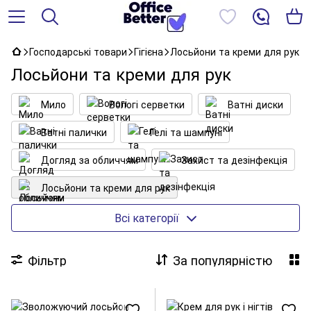
Господарські товари
Гігієна
Лосьйони та креми для рук
Лосьйони та креми для рук
Мило
Вологі серветки
Ватні диски
Ватні палички
Гелі та шампуні
Догляд за обличчям
Захист та дезінфекція
Лосьйони та креми для рук
Ополіскувачі ротової порожнини
Всі категорії
Прокладки та тампони
Фільтр
За популярністю