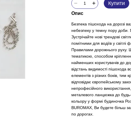
Купити
Опис
Безпека пішохода на дорозі в
небезпеку у темну пору доби. 
Зустрічайте нові трендові сві
помітними для водіїв у світлі
Правилами дорожнього руху. Ш
тематикою, способом кріплення
найменших користувачів до дор
відстань видимості пішохода в
елементів з різних боків, тим 
відповідає європейському зако
непрофесійного використання, 
металевого ланцюжка до будь-я
кольору у формі будиночка Ро
BUROMAX, Ви будете більш зах
по дорогах.