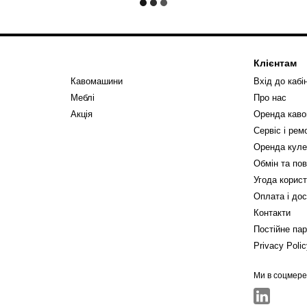
Клієнтам
Кавомашини
Вхід до кабі
Меблі
Про нас
Акція
Оренда кав
Сервіс і ре
Оренда куле
Обмін та по
Угода корис
Оплата і до
Контакти
Постійне па
Privacy Poli
Ми в соцмер