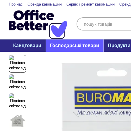
Перейти до основного контенту
Про нас
Оренда кавомашин
Сервіс і ремонт кавомашин
Оренд
Канцтовари
Господарські товари
Продукти