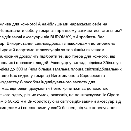
ажлива для кожного! А найбільше ми наражаємо себе на
Як позначити себе у темряві і при цьому залишитися стильним?
тловідбиваючі аксесуари від BUROMAX, які зроблять Вас
 фар! Використання світловідбивачів пішоходами встановлено
ирокий асортимент аксесуарів за зовнішнім виглядом,
/носіння дозволить підібрати те, що треба для кожного, від
ослих і поважних людей. Аксесуар у вигляді підвіски Збільшує
одієм до 300 м (чим більша загальна площа світловідбивальних
краще Вас видно у темряві) Виготовлено в Євросоюзі та
нодавству Є засобом індивідуального захисту для
має відповідні документи Легко кріпиться за допомогою
кого одягу, різних сумок, рюкзаків, не пошкоджуючи їх Сірого
змір 56х51 мм Використовуючи світловідбиваючий аксесуар від
ищеними і впевненими у своїй безпеці під час пересування