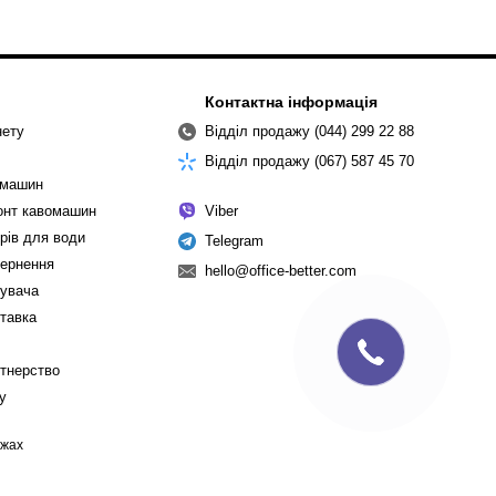
Контактна інформація
нету
Відділ продажу (044) 299 22 88
Відділ продажу (067) 587 45 70
омашин
монт кавомашин
Viber
рів для води
Telegram
вернення
hello@office-better.com
тувача
ставка
ртнерство
cy
ежах