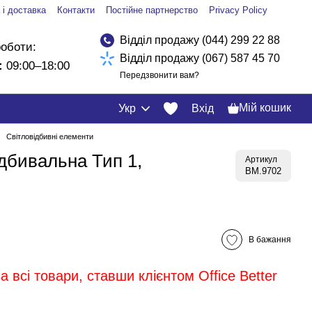
 і доставка
Контакти
Постійне партнерство
Privacy Policy
Відділ продажу (044) 299 22 88
роботи:
Відділ продажу (067) 587 45 70
:
09:00–18:00
Передзвонити вам?
Мій кошик
Укр
Вхід
Світловідбивні елементи
ідбивальна Тип 1,
Артикул
BM.9702
В бажання
 всі товари, ставши клієнтом Office Better