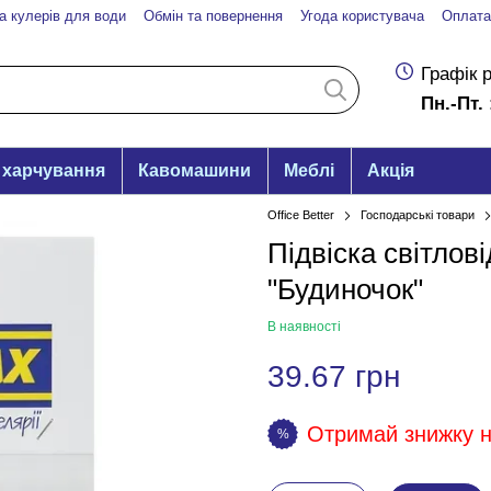
а кулерів для води
Обмін та повернення
Угода користувача
Оплата
Графік 
Пн.-Пт. 
 харчування
Кавомашини
Меблі
Акція
Office Better
Господарські товари
Підвіска світлов
"Будиночок"
В наявності
39.67 грн
Отримай знижку на
%