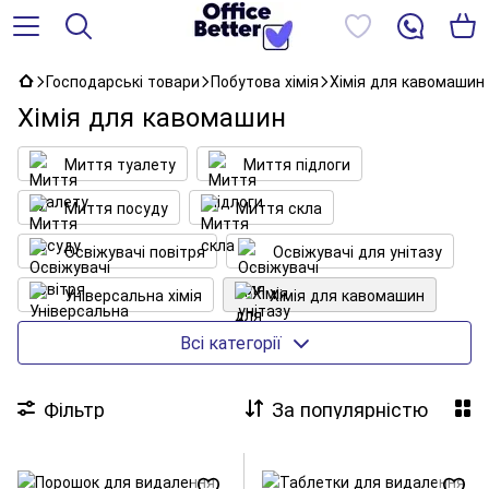
Господарські товари
Побутова хімія
Хімія для кавомашин
Хімія для кавомашин
Миття туалету
Миття підлоги
Миття посуду
Миття скла
Освіжувачі повітря
Освіжувачі для унітазу
Універсальна хімія
Хімія для кавомашин
Засоби для ванни та сантехніки
Всі категорії
Засоби для очищення
Засоби для прання
Фільтр
За популярністю
Засоби для духовок та плит
Для посудомийних машин