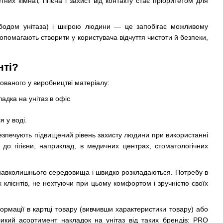
тних кімнат, гігієна і захист від контакту стає пріоритетом для
(ободом унітаза) і шкірою людини — це запобігає можливому
допомагають створити у користувача відчуття чистоти й безпеки,
нті?
сованого у виробництві матеріалу:
я у воді.
абезпечують підвищений рівень захисту людини при використанні
 до гігієни, наприклад, в медичних центрах, стоматологічних
я навколишнього середовища і швидко розкладаються. Потребу в
 клієнтів, не нехтуючи при цьому комфортом і зручністю своїх
рмації в картці товару (вивчивши характеристики товару) або
икий асортимент накладок на унітаз від таких брендів: PRO