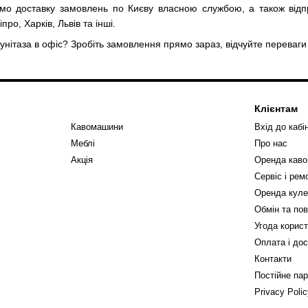
ємо доставку замовлень по Києву власною службою, а також відп
ро, Харків, Львів та інші.
унітаза в офіс? Зробіть замовлення прямо зараз, відчуйте переваги 
Клієнтам
Кавомашини
Вхід до кабі
Меблі
Про нас
Акція
Оренда кав
Сервіс і ре
Оренда куле
Обмін та по
Угода корис
Оплата і до
Контакти
Постійне па
Privacy Poli