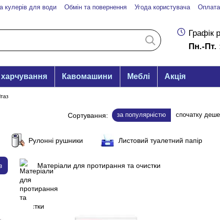
а кулерів для води
Обмін та повернення
Угода користувача
Оплата
Графік 
Пн.-Пт. 
 харчування
Кавомашини
Меблі
Акція
ітаз
за популярністю
спочатку деш
Сортування:
Рулонні рушники
Листовий туалетний папір
з
Матеріали для протирання та очистки