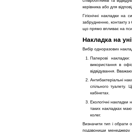
співробітників та відвіду
керівника або для відповід
Гігієнічні накладки на
забрудненню, контакту з 
що прямо впливає на псих
Накладка на уні
Вибір одноразових наклад
Паперові накладки:
використання в офіс
відвідування. Вважаю
Антибактеріальні нак
спільного туалету. 
кабінетах.
Екологічні накладки 
таких накладках мают
колег.
Визначити тип і обрати 
подзвониши менеджеру н