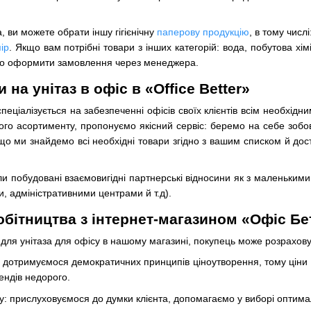
, ви можете обрати іншу гігієнічну
паперову продукцію
, в тому числі
ір
. Якщо вам потрібні товари з інших категорій: вода, побутова хім
бо оформити замовлення через менеджера.
 на унітаз в офіс в «Office Better»
ціалізується на забезпеченні офісів своїх клієнтів всім необхідним: в
ого асортименту, пропонуємо якісний сервіс: беремо на себе зобов’
що ми знайдемо всі необхідні товари згідно з вашим списком й дос
и побудовані взаємовигідні партнерські відносини як з маленькими 
, адміністративними центрами й т.д).
обітництва з інтернет-магазином «Офіс Бе
для унітаза для офісу в нашому магазині, покупець може розрахову
 дотримуємося демократичних принципів ціноутворення, тому ціни на 
ендів недорого.
су: прислуховуємося до думки клієнта, допомагаємо у виборі оптим