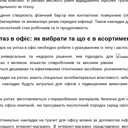
вачів компанії. В умовах високого рівня відвідування офісних туале
ального за гігієну.
 сидіння створюють фізичний бар’єр між контактною поверхнею 
бактеріями та мінімалізує ризик передачі інфекції. Також накладки 
ологічний стан робітників та їх продуктивність.
таз в офіс: як вибрати та що є в асортиме
ок на унітаз в офіс необхідно робити з урахуванням їх типу і засто
 універсальне та недороге рішення, яке підходить для
ах з великою кількістю співробітників та високим рівнем
ться дешевими та ефективними гігієнічними засобами, розчиняютьс
ладки на унітаз: мають спеціальні антибактеріальні властивості, з
Ці накладки будуть актуальні для офісів з підвищеними вимогами
на унітаз: виготовляються з перероблених матеріалів, безпечні дл
ь офіси компаній, які просувають екологічний порядок серед своїх
оптимальні накладки на туалет для офісу можна за допомогою інфо
ашого інтернет-магазину. В інтернет-магазині представлено вел