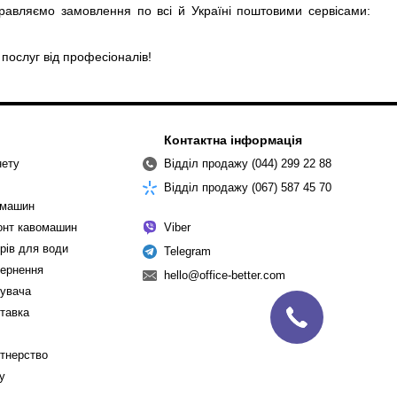
равляємо замовлення по всі й Україні поштовими сервісами:
послуг від професіоналів!
Контактна інформація
нету
Відділ продажу (044) 299 22 88
Відділ продажу (067) 587 45 70
омашин
монт кавомашин
Viber
рів для води
Telegram
вернення
hello@office-better.com
тувача
ставка
ртнерство
cy