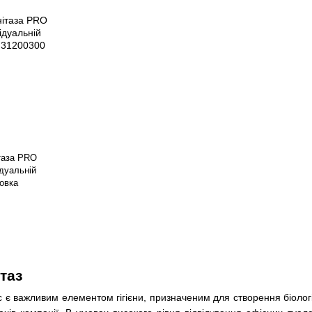
таза PRO
ідуальній
ковка
таз
іс є важливим елементом гігієни, призначеним для створення біол