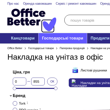
Перейти до основного контенту
Про нас
Оренда кавомашин
Сервіс і ремонт кавомашин
Оренд
Канцтовари
Господарські товари
Продукти
Office Better
Господарські товари
Паперова продукція
Накладки на ун
Накладка на унітаз в офіс
Листові рушники
Ціна, грн
Від Ціна, грн
До Ціна, грн
ОК
Накладки на уніта
Бренд
1
Tork
2