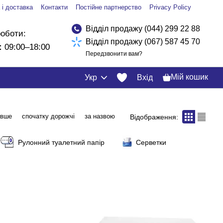
 і доставка
Контакти
Постійне партнерство
Privacy Policy
Відділ продажу (044) 299 22 88
роботи:
Відділ продажу (067) 587 45 70
:
09:00–18:00
Передзвонити вам?
Мій кошик
Укр
Вхід
евше
спочатку дорожчі
за назвою
Відображення:
Рулонний туалетний папір
Серветки