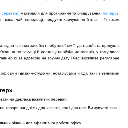
:
серветки
, матеріали для протирання та очищування,
паперові
ія, кава, чай, солодощі, продукти харчування й інші — їх також
ід гігієнічних засобів і побутової хімії, до напоїв та продуктів
язання по закупці й доставці необхідних товарів, у тому числі
тавимо їх за адресою на зручну дату і час (можливе регулярне
офісами (дизайн-студіями, нотаріусами й т.д), так і з великими
тер»
вати на декілька важливих переваг:
товари вигідні як для клієнта, так і для нас. Ви купуєте якісні
альних рішень для ефективної роботи офісу.