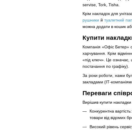
servise, Tork, Tisha.
Крім накладок для унітаза
рушники
й
туалетний пап
можна додати в кошик а
Купити накладки
Компанія «Офіс Бетер» спе
харчування. Крім відмінн
«під ключ». Це означає, 
постачання по графіку).
За роки роботи, нами бул
закладами (ІТ-компаніями
Переваги співр
Вирішив купити накладки 
Конкурентна вартість:
товари від відомих бр
Високий рівень серві