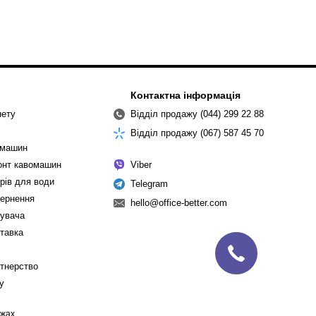
Контактна інформація
нету
Відділ продажу (044) 299 22 88
Відділ продажу (067) 587 45 70
омашин
монт кавомашин
Viber
рів для води
Telegram
вернення
hello@office-better.com
тувача
ставка
ртнерство
cy
ежах