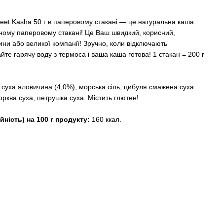
eet Kasha 50 г в паперовому стакані — це натуральна каша
чному паперовому стакані! Це Ваш швидкий, корисний,
ини або великої компанії! Зручно, коли відключають
те гарячу воду з термоса і ваша каша готова! 1 стакан = 200 г
), суха яловичина (4,0%), морська сіль, цибуля смажена суха
орква суха, петрушка суха. Містить глютен!
йність) на 100 г продукту:
160 ккал.