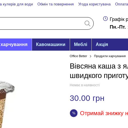
а кулерів для води
Обмін та повернення
Угода користувача
Оплата
Графік 
Пн.-Пт. 
 харчування
Кавомашини
Меблі
Акція
Office Better
Продукти харчування
Вівсяна каша з 
швидкого приготу
Немає в наявності
30.00 грн
Отримай знижку на
%