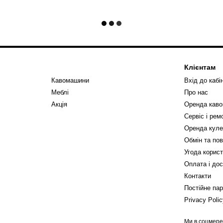
Клієнтам
Кавомашини
Вхід до кабі
Меблі
Про нас
Акція
Оренда кав
Сервіс і ре
Оренда куле
Обмін та по
Угода корис
Оплата і до
Контакти
Постійне па
Privacy Poli
Ми в соцмер