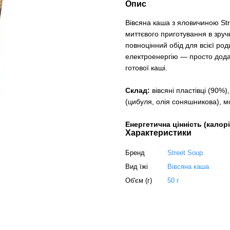
Опис
Вівсяна каша з яловичиною Str
миттєвого приготування в зру
повноцінний обід для всієї род
електроенергію — просто додай
готової каші.
Склад:
вівсяні пластівці (90%
(цибуля, олія соняшникова), м
Енергетична цінність (калорі
Характеристики
Бренд
Street Soup
Вид їжі
Вівсяна каша
Об'єм (г)
50 г