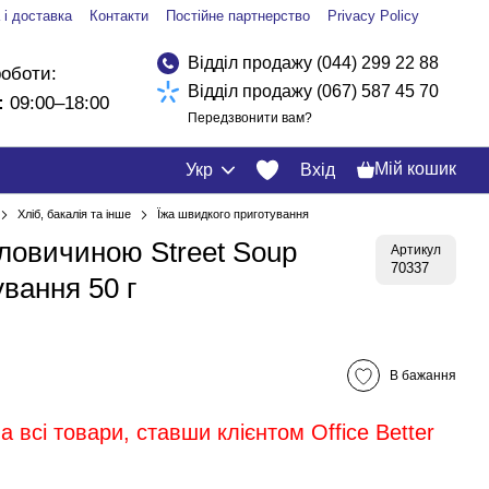
 і доставка
Контакти
Постійне партнерство
Privacy Policy
Відділ продажу (044) 299 22 88
роботи:
Відділ продажу (067) 587 45 70
:
09:00–18:00
Передзвонити вам?
Мій кошик
Укр
Вхід
Хліб, бакалія та інше
Їжа швидкого приготування
яловичиною Street Soup
Артикул
70337
вання 50 г
В бажання
 всі товари, ставши клієнтом Office Better