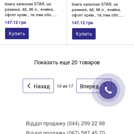
Книга записная STAR, на
Книга записная STAR, на
резинке, А5, 96 л., ячейка,
резинке, А5, 96 л., ячейка,
офсет крем., тв.лам.обл.,
офсет крем., тв.лам.обл.,
фиолетовая
голубая
147.12 грн
147.12 грн
Купить
Купить
Показать еще 20 товаров
Назад
Вперед
10
из 17
Відділ продажу (044) 299 22 88
Відділ продажу (067) 587 45 70