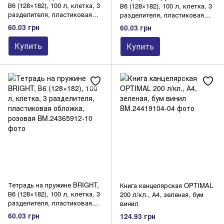
В6 (128×182), 100 л, клетка, 3
В6 (128×182), 100 л, клетка, 3
разделителя, пластиковая
разделителя, пластиковая
обложка, синий
обложка, зеленый
60.03 грн
60.03 грн
Купить
Купить
Тетрадь на пружине BRIGHT,
Книга канцелярская OPTIMAL
В6 (128×182), 100 л, клетка, 3
200 л/кл., А4, зеленая, бум
разделителя, пластиковая
винил
обложка, розовая
60.03 грн
124.93 грн