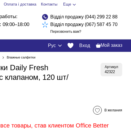
Оплата і доставка
Контакты
Еще
работы:
Відділ продажу (044) 299 22 88
:
09:00–18:00
Відділ продажу (067) 587 45 70
Перезвонить вам?
Мой заказ
Рус
Вход
Влажные салфетки
и Daily Fresh
Артикул
42322
с клапаном, 120 шт/
В желания
все товары, став клиентом Office Better