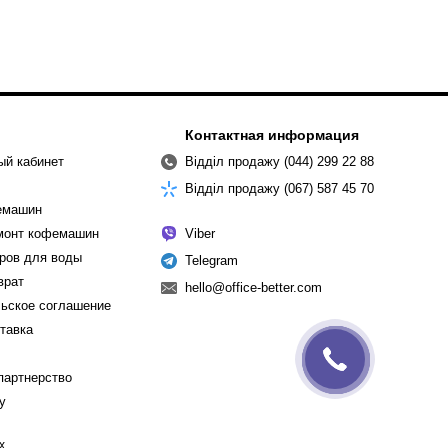
Контактная информация
ый кабинет
Відділ продажу (044) 299 22 88
Відділ продажу (067) 587 45 70
емашин
емонт кофемашин
Viber
ров для воды
Telegram
врат
hello@office-better.com
ьское соглашение
ставка
партнерство
cy
х