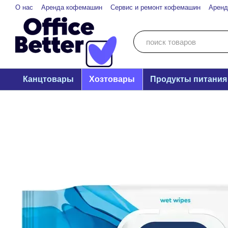
Перейти к основному контенту
О нас
Аренда кофемашин
Сервис и ремонт кофемашин
Аренд
Канцтовары
Хозтовары
Продукты питания