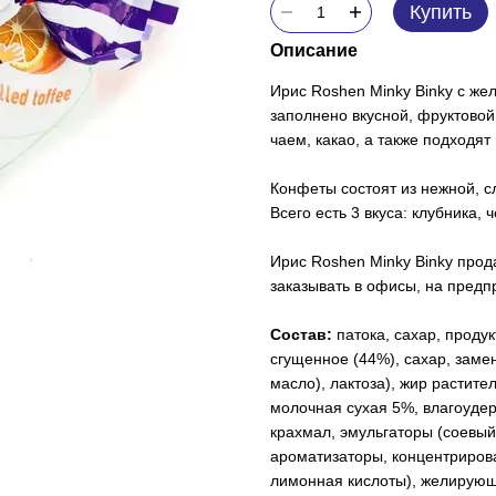
Купить
Описание
Ирис Roshen Minky Binky с же
заполнено вкусной, фруктовой
чаем, какао, а также подходят 
Конфеты состоят из нежной, с
Всего есть 3 вкуса: клубника, 
Ирис Roshen Minky Binky прод
заказывать в офисы, на предпр
Состав:
патока, сахар, прод
сгущенное (44%), сахар, зам
масло), лактоза), жир растит
молочная сухая 5%, влагоуд
крахмал, эмульгаторы (соевый
ароматизаторы, концентрирова
лимонная кислоты), желирующи