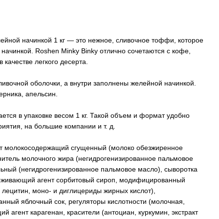
лейной начинкой 1 кг — это нежное, сливочное тоффи, которое
 начинкой. Roshen Minky Binky отлично сочетаются с кофе,
в качестве легкого десерта.
ливочной оболочки, а внутри заполнены желейной начинкой.
черника, апельсин.
ается в упаковке весом 1 кг. Такой объем и формат удобно
иятия, на большие компании и т. д.
укт молокосодержащий сгущенный (молоко обезжиренное
енитель молочного жира (негидрогенизированное пальмовое
ельный (негидрогенизированное пальмовое масло), сыворотка
ерживающий агент сорбитовый сироп, модифицированный
 лецитин, моно- и диглицериды жирных кислот),
нный яблочный сок, регуляторы кислотности (молочная,
й агент карагенан, красители (антоциан, куркумин, экстракт