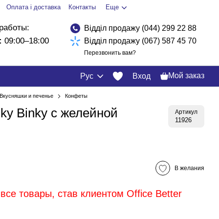
Оплата і доставка
Контакты
Еще
работы:
Відділ продажу (044) 299 22 88
:
09:00–18:00
Відділ продажу (067) 587 45 70
Перезвонить вам?
Мой заказ
Рус
Вход
Вкусняшки и печенье
Конфеты
ky Binky с желейной
Артикул
11926
В желания
все товары, став клиентом Office Better