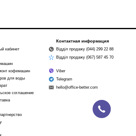
Контактная информация
ый кабинет
Відділ продажу (044) 299 22 88
Відділ продажу (067) 587 45 70
емашин
емонт кофемашин
Viber
ров для воды
Telegram
врат
hello@office-better.com
ьское соглашение
ставка
партнерство
cy
х