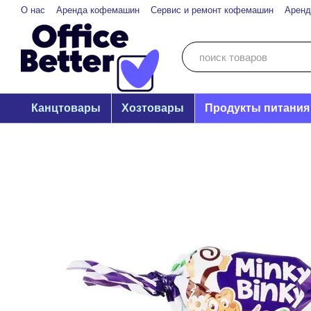
Перейти к основному контенту
О нас
Аренда кофемашин
Сервис и ремонт кофемашин
Аренд
Канцтовары
Хозтовары
Продукты питания