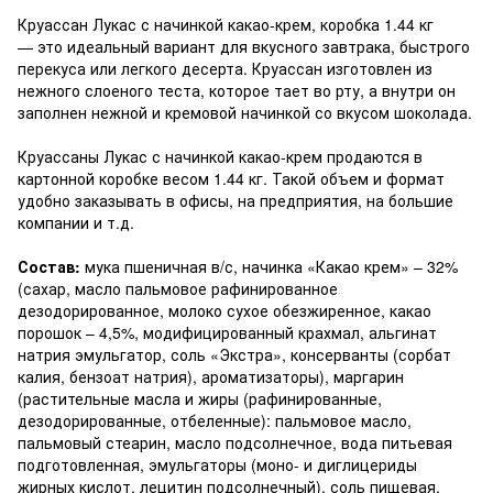
Круассан Лукас с начинкой какао-крем, коробка 1.44 кг
— это идеальный вариант для вкусного завтрака, быстрого
перекуса или легкого десерта. Круассан изготовлен из
нежного слоеного теста, которое тает во рту, а внутри он
заполнен нежной и кремовой начинкой со вкусом шоколада.
Круассаны Лукас с начинкой какао-крем продаются в
картонной коробке весом 1.44 кг. Такой объем и формат
удобно заказывать в офисы, на предприятия, на большие
компании и т.д.
Состав:
мука пшеничная в/с, начинка «Какао крем» – 32%
(сахар, масло пальмовое рафинированное
дезодорированное, молоко сухое обезжиренное, какао
порошок – 4,5%, модифицированный крахмал, альгинат
натрия эмульгатор, соль «Экстра», консерванты (сорбат
калия, бензоат натрия), ароматизаторы), маргарин
(растительные масла и жиры (рафинированные,
дезодорированные, отбеленные): пальмовое масло,
пальмовый стеарин, масло подсолнечное, вода питьевая
подготовленная, эмульгаторы (моно- и диглицериды
жирных кислот, лецитин подсолнечный), соль пищевая,