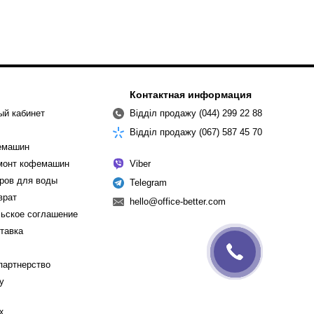
Контактная информация
ый кабинет
Відділ продажу (044) 299 22 88
Відділ продажу (067) 587 45 70
емашин
емонт кофемашин
Viber
ров для воды
Telegram
врат
hello@office-better.com
ьское соглашение
ставка
партнерство
cy
х