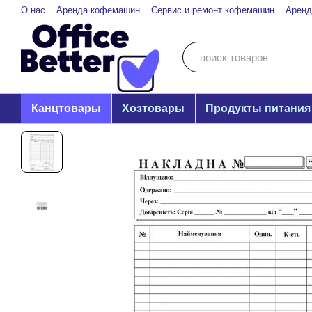
Перейти к основному контенту
О нас
Аренда кофемашин
Сервис и ремонт кофемашин
Аренд
Канцтовары
Хозтовары
Продукты питания