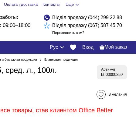
Оплата і доставка
Контакты
Еще
работы:
Відділ продажу (044) 299 22 88
:
09:00–18:00
Відділ продажу (067) 587 45 70
Перезвонить вам?
Мой заказ
Рус
Вход
а и бумажная продукция
Бланковая продукция
 сред. л., 100л.
Артикул
bt.00000259
В желания
все товары, став клиентом Office Better