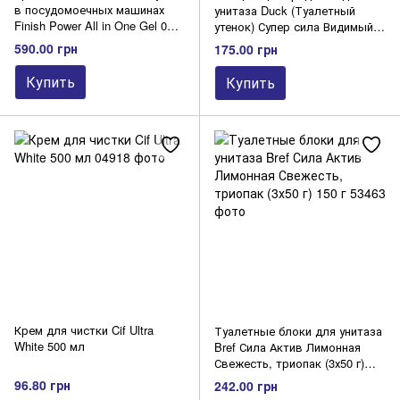
в посудомоечных машинах
унитаза Duck (Туалетный
Finish Power All in One Gel 0%
утенок) Супер сила Видимый
900 мл
эффект 900 мл
590.00 грн
175.00 грн
Купить
Купить
Крем для чистки Cif Ultra
Туалетные блоки для унитаза
White 500 мл
Bref Сила Актив Лимонная
Свежесть, триопак (3х50 г)
150 г
96.80 грн
242.00 грн