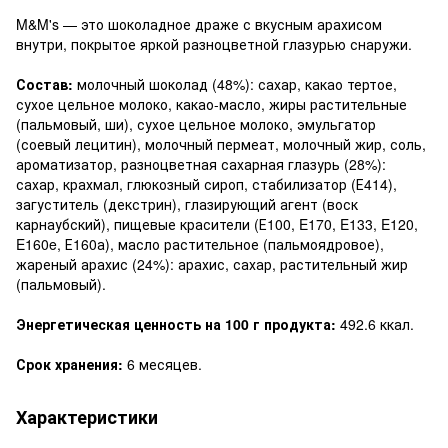
M&M's — это шоколадное драже с вкусным арахисом
внутри, покрытое яркой разноцветной глазурью снаружи.
Состав:
молочный шоколад (48%): сахар, какао тертое,
сухое цельное молоко, какао-масло, жиры растительные
(пальмовый, ши), сухое цельное молоко, эмульгатор
(соевый лецитин), молочный пермеат, молочный жир, соль,
ароматизатор, разноцветная сахарная глазурь (28%):
сахар, крахмал, глюкозный сироп, стабилизатор (Е414),
загуститель (декстрин), глазирующий агент (воск
карнаубский), пищевые красители (Е100, E170, E133, E120,
E160e, Е160а), масло растительное (пальмоядровое),
жареный арахис (24%): арахис, сахар, растительный жир
(пальмовый).
Энергетическая ценность на 100 г продукта:
492.6 ккал.
Срок хранения:
6 месяцев.
Характеристики