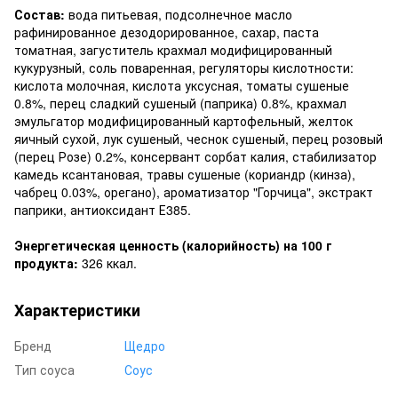
Состав:
вода питьевая, подсолнечное масло
рафинированное дезодорированное, сахар, паста
томатная, загуститель крахмал модифицированный
кукурузный, соль поваренная, регуляторы кислотности:
кислота молочная, кислота уксусная, томаты сушеные
0.8%, перец сладкий сушеный (паприка) 0.8%, крахмал
эмульгатор модифицированный картофельный, желток
яичный сухой, лук сушеный, чеснок сушеный, перец розовый
(перец Розе) 0.2%, консервант сорбат калия, стабилизатор
камедь ксантановая, травы сушеные (кориандр (кинза),
чабрец 0.03%, орегано), ароматизатор "Горчица", экстракт
паприки, антиоксидант Е385.
Энергетическая ценность (калорийность) на 100 г
продукта:
326 ккал.
Характеристики
Бренд
Щедро
Тип соуса
Соус