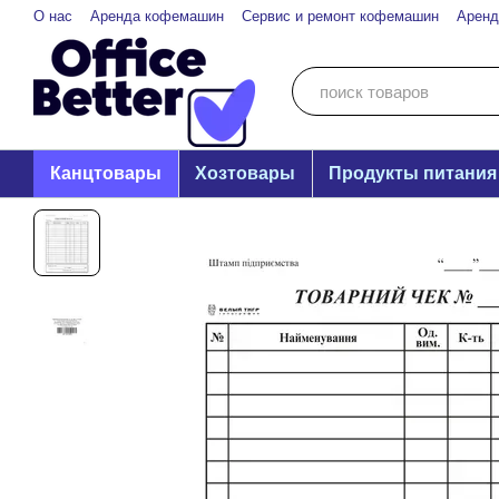
Перейти к основному контенту
О нас
Аренда кофемашин
Сервис и ремонт кофемашин
Аренд
Канцтовары
Хозтовары
Продукты питания