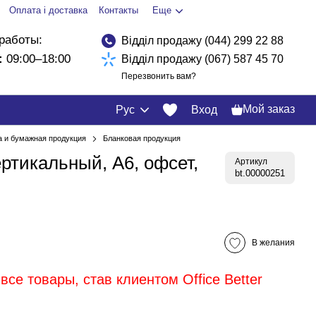
Оплата і доставка
Контакты
Еще
работы:
Відділ продажу (044) 299 22 88
:
09:00–18:00
Відділ продажу (067) 587 45 70
Перезвонить вам?
Мой заказ
Рус
Вход
а и бумажная продукция
Бланковая продукция
ертикальный, А6, офсет,
Артикул
bt.00000251
В желания
все товары, став клиентом Office Better