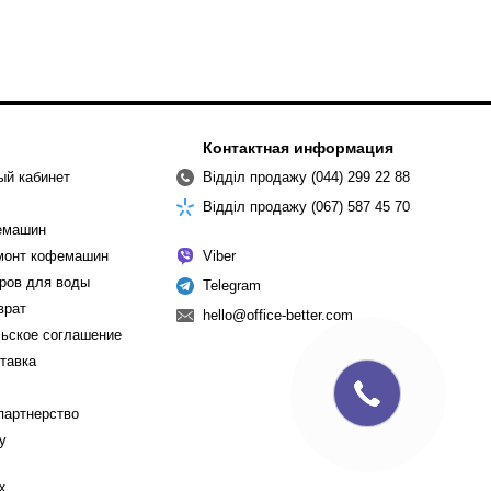
Контактная информация
ый кабинет
Відділ продажу (044) 299 22 88
Відділ продажу (067) 587 45 70
емашин
емонт кофемашин
Viber
ров для воды
Telegram
врат
hello@office-better.com
ьское соглашение
ставка
партнерство
cy
х