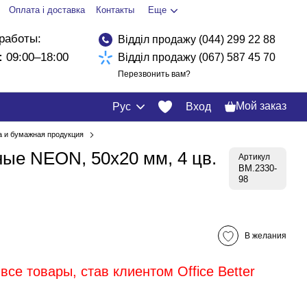
Оплата і доставка
Контакты
Еще
работы:
Відділ продажу (044) 299 22 88
:
09:00–18:00
Відділ продажу (067) 587 45 70
Перезвонить вам?
Мой заказ
Рус
Вход
а и бумажная продукция
ые NEON, 50x20 мм, 4 цв.
Артикул
BM.2330-
98
В желания
все товары, став клиентом Office Better