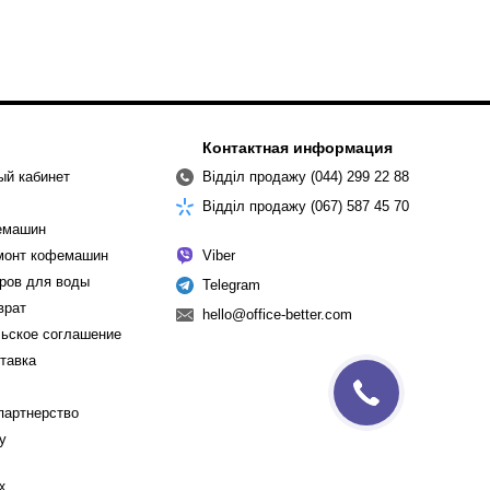
Контактная информация
ый кабинет
Відділ продажу (044) 299 22 88
Відділ продажу (067) 587 45 70
емашин
емонт кофемашин
Viber
ров для воды
Telegram
врат
hello@office-better.com
ьское соглашение
ставка
партнерство
cy
х