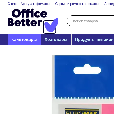
Перейти к основному контенту
О нас
Аренда кофемашин
Сервис и ремонт кофемашин
Аренд
Канцтовары
Хозтовары
Продукты питания