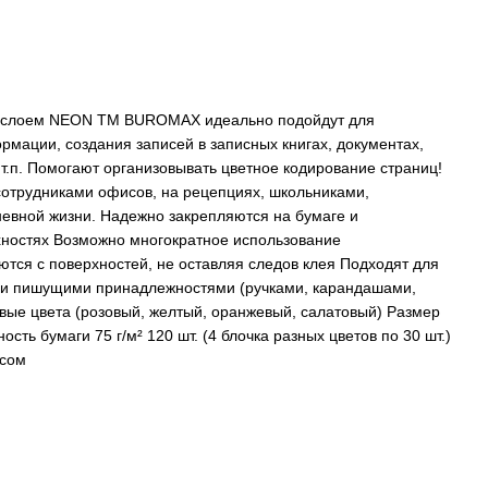
м слоем NEON ТМ BUROMAX идеально подойдут для
мации, создания записей в записных книгах, документах,
и т.п. Помогают организовывать цветное кодирование страниц!
сотрудниками офисов, на рецепциях, школьниками,
невной жизни. Надежно закрепляются на бумаге и
хностях Возможно многократное использование
яются с поверхностей, не оставляя следов клея Подходят для
ми пишущими принадлежностями (ручками, карандашами,
овые цвета (розовый, желтый, оранжевый, салатовый) Размер
ость бумаги 75 г/м² 120 шт. (4 блочка разных цветов по 30 шт.)
есом