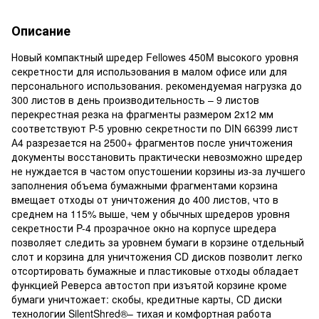
Описание
Новый компактный шредер Fellowes 450M высокого уровня
секретности для использования в малом офисе или для
персонального использования. рекомендуемая нагрузка до
300 листов в день производительность – 9 листов
перекрестная резка на фрагменты размером 2х12 мм
соответствуют P-5 уровню секретности по DIN 66399 лист
А4 разрезается на 2500+ фрагментов после уничтожения
документы восстановить практически невозможно шредер
не нуждается в частом опустошении корзины из-за лучшего
заполнения объема бумажными фрагментами корзина
вмещает отходы от уничтожения до 400 листов, что в
среднем на 115% выше, чем у обычных шредеров уровня
секретности P-4 прозрачное окно на корпусе шредера
позволяет следить за уровнем бумаги в корзине отдельный
слот и корзина для уничтожения CD дисков позволит легко
отсортировать бумажные и пластиковые отходы обладает
функцией Реверса автостоп при изъятой корзине кроме
бумаги уничтожает: скобы, кредитные карты, CD диски
технологии SilentShred®– тихая и комфортная работа