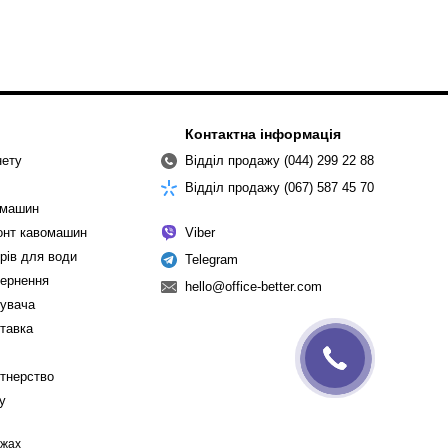
Контактна інформація
нету
Відділ продажу (044) 299 22 88
Відділ продажу (067) 587 45 70
омашин
монт кавомашин
Viber
рів для води
Telegram
вернення
hello@office-better.com
тувача
ставка
ртнерство
cy
ежах