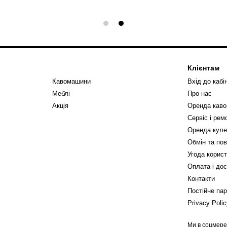
Клієнтам
Кавомашини
Вхід до кабі
Меблі
Про нас
Акція
Оренда кав
Сервіс і ре
Оренда куле
Обмін та по
Угода корис
Оплата і до
Контакти
Постійне па
Privacy Poli
Ми в соцмер