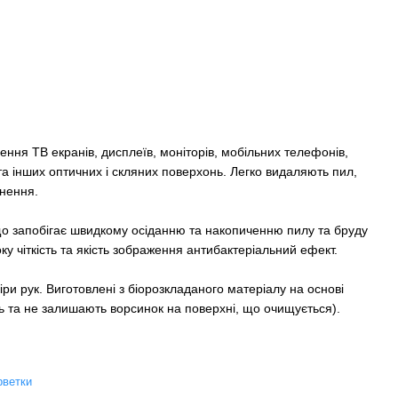
ння ТВ екранів, дисплеїв, моніторів, мобільних телефонів,
та інших оптичних і скляних поверхонь. Легко видаляють пил,
днення.
о запобігає швидкому осіданню та накопиченню пилу та бруду
ку чіткість та якість зображення антибактеріальний ефект.
іри рук. Виготовлені з біорозкладаного матеріалу на основі
ь та не залишають ворсинок на поверхні, що очищується).
рветки