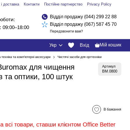
 і доставка
Контакти
Постійне партнерство
Privacy Policy
Відділ продажу (044) 299 22 88
роботи:
Відділ продажу (067) 587 45 70
:
09:00–18:00
Передзвонити вам?
Мій кошик
Укр
Вхід
 техніка та комп'ютерні аксесуари
Чистячі засоби для оргтехніки
 Buromax для чищення
Артикул
BM.0800
в та оптики, 100 штук
В бажання
 всі товари, ставши клієнтом Office Better