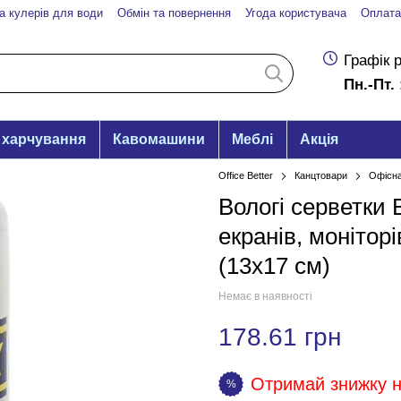
а кулерів для води
Обмін та повернення
Угода користувача
Оплата
Графік 
Пн.-Пт. 
 харчування
Кавомашини
Меблі
Акція
Office Better
Канцтовари
Офісна
Вологі серветки
екранів, моніторі
(13х17 см)
Немає в наявності
178.61 грн
Отримай знижку на
%