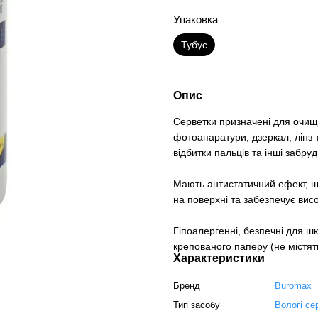
Упаковка
Тубус
Опис
Серветки призначені для очище
фотоапаратури, дзеркал, лінз 
відбитки пальців та інші забру
Мають антистатичний ефект, щ
на поверхні та забезпечує висо
Гіпоалергенні, безпечні для шк
крепованого паперу (не містят
Характеристики
Бренд
Buromax
Тип засобу
Вологі се