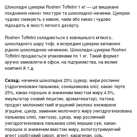
Шоколадні цукерки Roshen Toffelini 1 кг — це вишукане
поєднання ніжної текстури та шоколадної начинки. Цукерки
чудово смакують з кавою, чаєм або какао і чудово
підходять в якості легкого десерту.
Roshen Toffelini складаються з зовнішнього м'якого,
шоколадного шару тофі, а всередині цукерки заповнені
рідкою шоколадною начинкою. Шоколадні цукерки Roshen
Toffelini продаються упаковками по 1 кг. Такий формат
зручно замовляти в офіси, на підприємства, на великі
компанії й т.д.
Склад:
начинка шоколадна 25% (цукор, жири рослинні
(гідрогенізовані пальмова, соняшникова олії), какао терте
25%, какао-порошок зі зниженим вмістом жиру 4.5%,
емульгатор соєвий лецитин, ароматизатор), патока,
продукт молокомісткий згущений (молоко знежирене
згущене, цукор, замінник молочного жиру (негідрогенізована
пальмова олія), лактоза), цукор, жир рослинний
(негідрогенізована пальмова олія) вершки сухі, какао-
порошок зі зниженим вмістом жиру, вологоутримуючий
агент сорбітовий сироп, агент, карагенан, сіль.