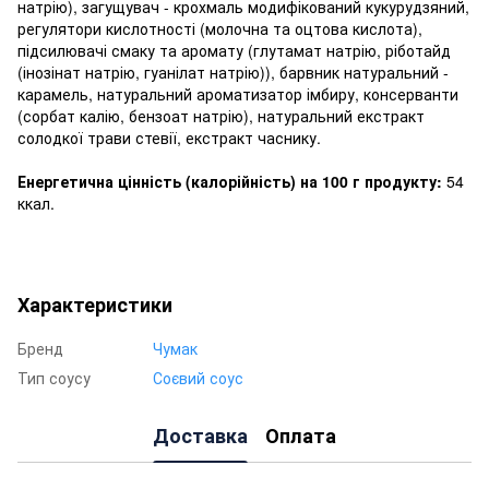
натрію), загущувач - крохмаль модифікований кукурудзяний,
регулятори кислотності (молочна та оцтова кислота),
підсилювачі смаку та аромату (глутамат натрію, ріботайд
(інозінат натрію, гуанілат натрію)), барвник натуральний -
карамель, натуральний ароматизатор імбиру, консерванти
(сорбат калію, бензоат натрію), натуральний екстракт
солодкої трави стевії, екстракт часнику.
Енергетична цінність (калорійність) на 100 г продукту:
54
ккал.
Характеристики
Бренд
Чумак
Тип соусу
Соєвий соус
Доставка
Оплата