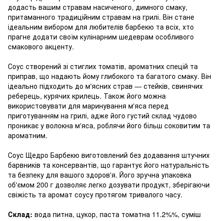
додасть вашим стравам насиченого, димного смаку,
притаманного традиційним стравам на грилі. Він стане
ідеальним вибором для любителів барбекю та всіх, хто
прагне додати своїм кулінарним шедеврам особливого
смакового акценту.
Соус створений зі стиглих томатів, ароматних спецій та
приправ, що надають йому глибокого та багатого смаку. Він
ідеально підходить до м'ясних страв — стейків, свинячих
реберець, курячих крилець. Також його можна
використовувати для маринування м'яса перед
приготуванням на грилі, адже його густий склад чудово
проникає у волокна м'яса, роблячи його більш соковитим та
ароматним.
Соус Щедро Барбекю виготовлений без додавання штучних
барвників та консервантів, що гарантує його натуральність
та безпеку для вашого здоров'я. Його зручна упаковка
об'ємом 200 г дозволяє легко дозувати продукт, зберігаючи
свіжість та аромат соусу протягом тривалого часу.
Склад:
вода питна, цукор, паста томатна 11.2%%, суміш