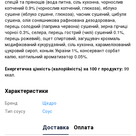
спецій та прянощів (вода питна, сіль кухонна, чорнослив
копчений 0.9% (чорнослив копчений, глюкоза), яблуко
сушене (яблуко сушене, глюкоза), часник сушений, цибуля
сушена, олія соняшникова рафінована дезодорована,
перець солодкий (паприка червона) сушений, зерна гірчиці
чорної 0.3%, селера, перець гострий (чилі) сушений 0.1%,
перець рожевий), оцет спиртовий, загущувач крохмаль
модифікований кукурудзяний, сіль кухонна, карамелізований
цукровий сироп, коньяк України 1%, консервант сорбат
калію, коптильний ароматизатор 0.05%.
Енергетична цінність (калорійність) на 100 г продукту:
99
ккал.
Характеристики
Бренд
Щедро
Тип соусу
Соус
Доставка
Оплата