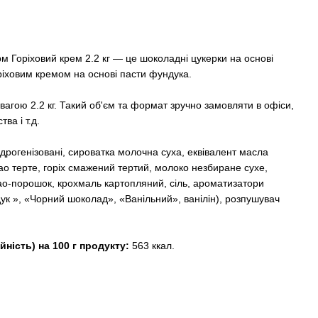
 Горіховий крем 2.2 кг — це шоколадні цукерки на основі
ріховим кремом на основі пасти фундука.
вагою 2.2 кг. Такий об'єм та формат зручно замовляти в офіси,
ва і т.д.
ідрогенізовані, сироватка молочна суха, еквівалент масла
о терте, горіх смажений тертий, молоко незбиране сухе,
ао-порошок, крохмаль картопляний, сіль, ароматизатори
ук », «Чорний шоколад», «Ванільний», ванілін), розпушувач
йність) на 100 г продукту:
563 ккал.
.