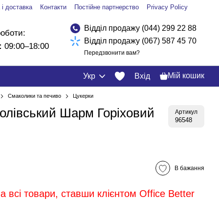
 і доставка
Контакти
Постійне партнерство
Privacy Policy
Відділ продажу (044) 299 22 88
роботи:
Відділ продажу (067) 587 45 70
:
09:00–18:00
Передзвонити вам?
Мій кошик
Укр
Вхід
Смаколики та печиво
Цукерки
олівський Шарм Горіховий
Артикул
96548
В бажання
 всі товари, ставши клієнтом Office Better