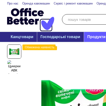
Перейти до основного контенту
Про нас
Оренда кавомашин
Сервіс і ремонт кавомашин
Оренд
Канцтовари
Господарські товари
Продукти
Обмежена наявність