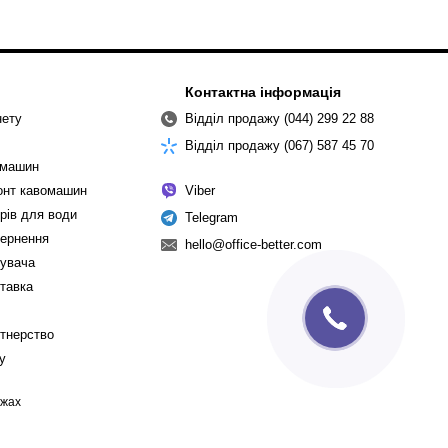
Контактна інформація
нету
Відділ продажу (044) 299 22 88
Відділ продажу (067) 587 45 70
омашин
монт кавомашин
Viber
рів для води
Telegram
вернення
hello@office-better.com
тувача
ставка
ртнерство
cy
ежах