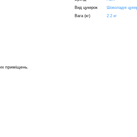
Вид цукерок
Шоколадні цуке
Вага (кг)
2.2 кг
их приміщень.