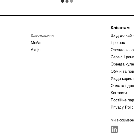
Клієнтам
Кавомашини
Вхід до кабі
Меблі
Про нас
Акція
Оренда кав
Сервіс і ре
Оренда куле
Обмін та по
Угода корис
Оплата і до
Контакти
Постійне па
Privacy Poli
Ми в соцмер