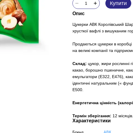
Купити
Опис
Цукерки АВК Королівський Шарм
хрусткої вафлі з вишуканим го
Продаються цукерки в коробці 
на великі компанії та підприємст
Склад:
цукор, жири рослинні г
какао, борошно пшеничне, кака
емульгатори (Е322, Е476), как
ідентичні натуральним (« фунд
Е500.
Енергетична цінність (калорі
Термін зберігання:
12 місяців
Характеристики
Бренд
АВК