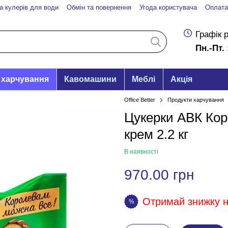
а кулерів для води
Обмін та повернення
Угода користувача
Оплата
Графік 
Пн.-Пт. 
 харчування
Кавомашини
Меблі
Акція
Office Better
Продукти харчування
Цукерки АВК Кор
крем 2.2 кг
В наявності
970.00 грн
Отримай знижку на
%