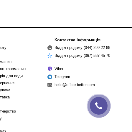
Контактна інформація
нету
Відділ продажу (044) 299 22 88
Відділ продажу (067) 587 45 70
омашин
монт кавомашин
Viber
рів для води
Telegram
вернення
hello@office-better.com
тувача
ставка
ртнерство
cy
ежах