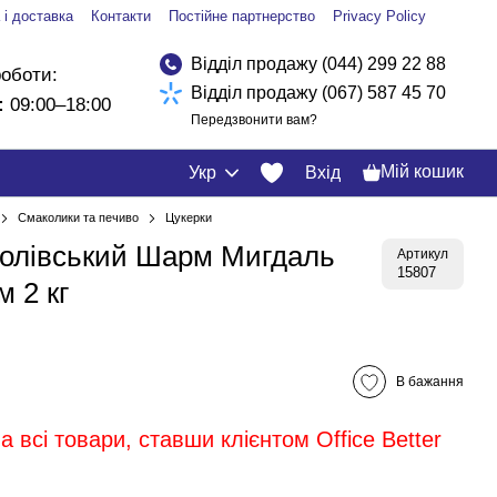
 і доставка
Контакти
Постійне партнерство
Privacy Policy
Відділ продажу (044) 299 22 88
роботи:
Відділ продажу (067) 587 45 70
:
09:00–18:00
Передзвонити вам?
Мій кошик
Укр
Вхід
Смаколики та печиво
Цукерки
ролівський Шарм Мигдаль
Артикул
15807
м 2 кг
В бажання
 всі товари, ставши клієнтом Office Better