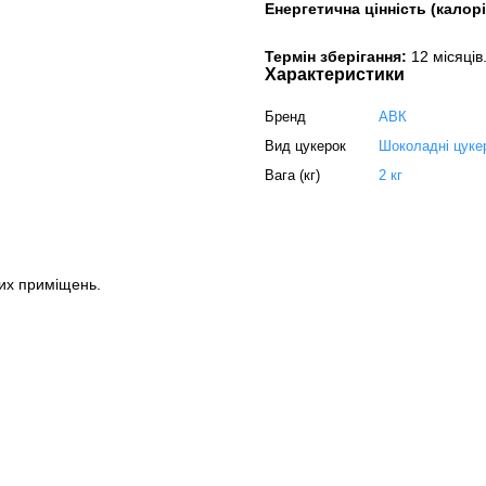
Енергетична цінність (калорі
Термін зберігання:
12 місяців
Характеристики
Бренд
АВК
Вид цукерок
Шоколадні цуке
Вага (кг)
2 кг
их приміщень.