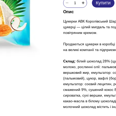
Купити
Опис
Цукерки АВК Королівський Шарм
цукерці — цілий мигдаль та по
повітряним кремом.
Продаються цукерки в коробці 
на великі компанії та підприємст
Склад:
білий шоколад 28% (цу
молоко, рослинні олії: пальмов
вершковий жир, емульгатор: со
(пальмовий), цукор, вафлі (бо
емульгатор: соєвий лецитин, ро
смажений 9%, сушений кокос 8
сироватка, сухі вершки, емуль
какао-масла в білому шоколаді
молочний шоколад містить і ін