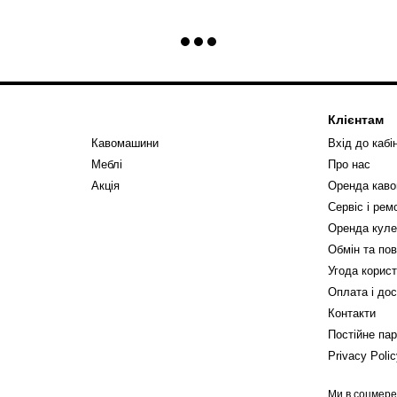
Клієнтам
Кавомашини
Вхід до кабі
Меблі
Про нас
Акція
Оренда кав
Сервіс і ре
Оренда куле
Обмін та по
Угода корис
Оплата і до
Контакти
Постійне па
Privacy Poli
Ми в соцмер