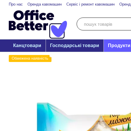
Перейти до основного контенту
Про нас
Оренда кавомашин
Сервіс і ремонт кавомашин
Оренд
Канцтовари
Господарські товари
Продукти
Обмежена наявність