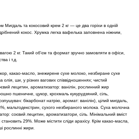
 Мигдаль та кокосовий крем 2 кг — це два горіхи в одній
дрібнений кокос. Хрумка легка вафелька заповнена ніжним,
вагою 2 кг. Такий об'єм та формат зручно замовляти в офіси,
ва і т.д.
кор, какао-масло, знежирене сухе молоко, незбиране сухе
а олія, ши, у різних вагових співвідношеннях; чистий
євий лецитин, ароматизатор: ванілін, рослинний жир
рошно пшеничне, цукор, крохмаль кукурудзяний, сіль,
зпушувач: бікарбонат натрію, аромат: ванілін), цілий мигдаль,
%, мальтодекстрин, сухого незбираного молока. Суха молочна
гатор: соєвий лецитин, ароматизатори, сіль. Мінімальний вміст
 становить 29%. Може містити сліди арахісу. Крім какао-масла,
ші рослинні жири.