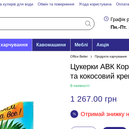
а кулерів для води
Обмін та повернення
Угода користувача
Оплата
Графік 
Пн.-Пт. 
 харчування
Кавомашини
Меблі
Акція
Office Better
Продукти харчування
Цукерки АВК Ко
та кокосовий кре
В наявності
1 267.00 грн
Отримай знижку на
%