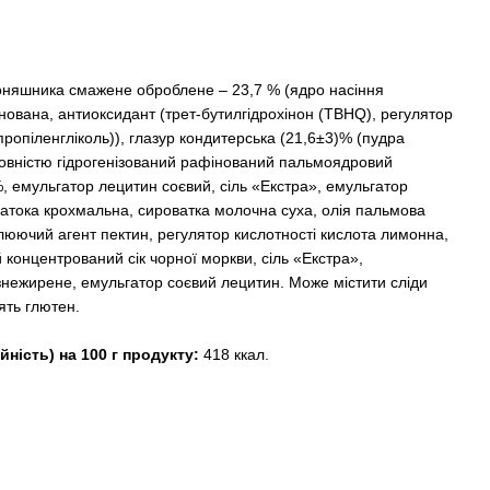
оняшника смажене оброблене – 23,7 % (ядро насіння
нована, антиоксидант (трет-бутилгідрохінон (TBHQ), регулятор
пропіленгліколь)), глазур кондитерська (21,6±3)% (пудра
повністю гідрогенізований рафінований пальмоядровий
, емульгатор лецитин соєвий, сіль «Екстра», емульгатор
патока крохмальна, cироватка молочна суха, олія пальмова
юючий агент пектин, регулятор кислотності кислота лимонна,
концентрований сік чорної моркви, сіль «Екстра»,
ежирене, емульгатор соєвий лецитин. Може містити сліди
тять глютен.
йність) на 100 г продукту:
418 ккал.