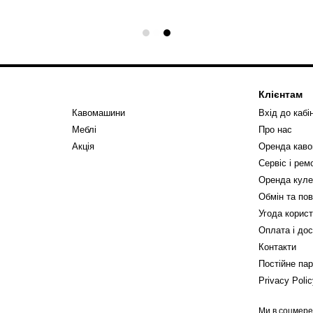
Клієнтам
Кавомашини
Вхід до кабі
Меблі
Про нас
Акція
Оренда кав
Сервіс і ре
Оренда куле
Обмін та по
Угода корис
Оплата і до
Контакти
Постійне па
Privacy Poli
Ми в соцмер