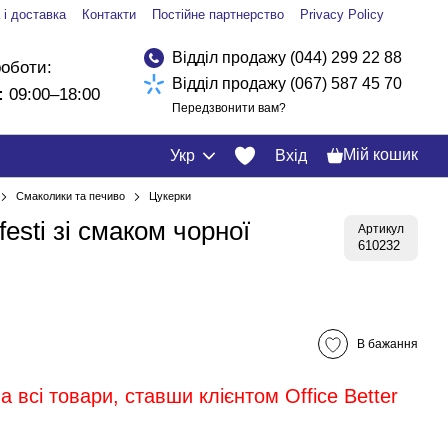
 і доставка
Контакти
Постійне партнерство
Privacy Policy
Відділ продажу (044) 299 22 88
роботи:
Відділ продажу (067) 587 45 70
:
09:00–18:00
Передзвонити вам?
Мій кошик
Укр
Вхід
Смаколики та печиво
Цукерки
esti зі смаком чорної
Артикул
610232
В бажання
 всі товари, ставши клієнтом Office Better