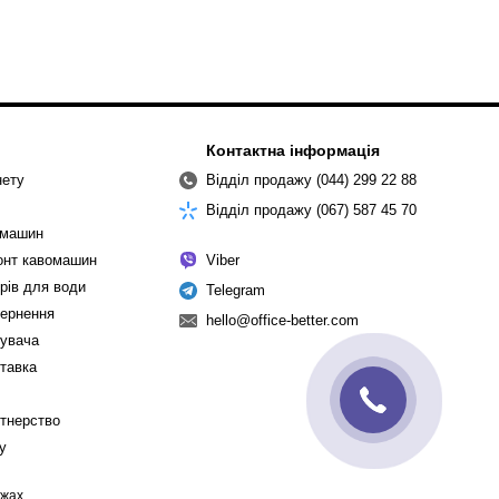
Контактна інформація
нету
Відділ продажу (044) 299 22 88
Відділ продажу (067) 587 45 70
омашин
монт кавомашин
Viber
рів для води
Telegram
вернення
hello@office-better.com
тувача
ставка
ртнерство
cy
ежах