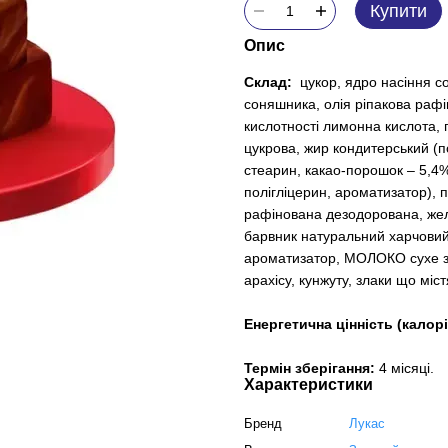
Купити
Опис
Склад:
цукор, ядро насіння с
соняшника, олія ріпакова рафі
кислотності лимонна кислота, 
цукрова, жир кондитерський (
стеарин, какао-порошок – 5,4%
полігліцерин, ароматизатор), 
рафінована дезодорована, жел
барвник натуральний харчовий 
ароматизатор, МОЛОКО сухе зн
арахісу, кунжуту, злаки що міс
Енергетична цінність (калорі
Термін зберігання:
4 місяці.
Характеристики
Бренд
Лукас