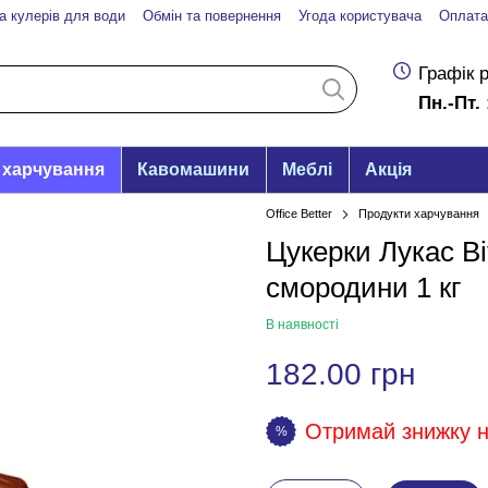
а кулерів для води
Обмін та повернення
Угода користувача
Оплата
Графік 
Пн.-Пт. 
 харчування
Кавомашини
Меблі
Акція
Office Better
Продукти харчування
Цукерки Лукас Bif
смородини 1 кг
В наявності
182.00 грн
Отримай знижку на
%