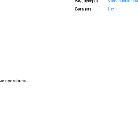
Вид цукерок
З желейною на
Вага (кг)
1 кг
их приміщень.