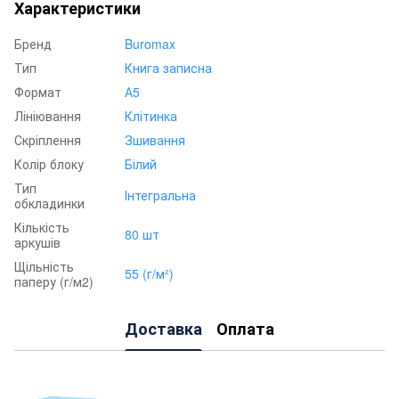
Характеристики
Бренд
Buromax
Тип
Книга записна
Формат
А5
Лініювання
Клітинка
Скріплення
Зшивання
Колір блоку
Білий
Тип
Інтегральна
обкладинки
Кількість
80 шт
аркушів
Щільність
55 (г/м²)
паперу (г/м2)
Доставка
Оплата