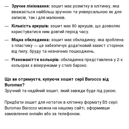
Зручне лініювання:
зошит має розмітку в клітинку, яка
вважається найбільш зручною та універсальною як для
записів, так і для малюнків.
Кількість аркушів:
зошит має 80 аркушів, що дозволяє
користуватися ним довгий період часу.
Міцна обкладинка:
зошит має обкладинку, яка зроблена
з пластику — це забезпечує додатковий захист сторінок
від пилу, бруду та незначних пошкоджень.
Різноманіття кольорів:
обкладинка представлена у 2-х
кольорах з візерунками у стилі бароко.
Що ви отримуєте, купуючи зошит серії Barocco від
Buromax?
Зручний та надійний зошит, який завжди буде під рукою.
Придбати зошит для нотаток в клітинку формату В5 серії
Buromax Barocco можна на нашому сайті, оформивши
замовлення онлайн або за телефоном.