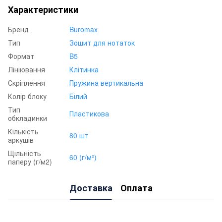
Характеристики
Бренд
Buromax
Тип
Зошит для нотаток
Формат
B5
Лініювання
Клітинка
Скріплення
Пружина вертикальна
Колір блоку
Білий
Тип
Пластикова
обкладинки
Кількість
80 шт
аркушів
Щільність
60 (г/м²)
паперу (г/м2)
Доставка
Оплата