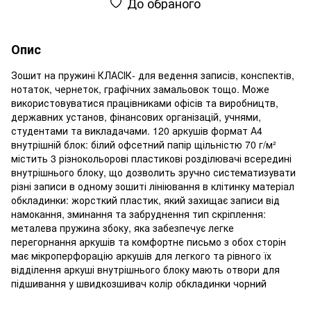
До обраного
Опис
Зошит на пружині КЛАСІК- для ведення записів, конспектів,
нотаток, чернеток, графічних замальовок тощо. Може
використовуватися працівниками офісів та виробництв,
державних установ, фінансових організацій, учнями,
студентами та викладачами. 120 аркушів формат А4
внутрішній блок: білий офсетний папір щільністю 70 г/м²
містить 3 різнокольорові пластикові розділювачі всередині
внутрішнього блоку, що дозволить зручно систематизувати
різні записи в одному зошиті лініювання в клітинку матеріал
обкладинки: жорсткий пластик, який захищає записи від
намокання, зминання та забруднення тип скріплення:
металева пружина збоку, яка забезпечує легке
перегорнання аркушів та комфортне письмо з обох сторін
має мікроперфорацію аркушів для легкого та рівного їх
відділення аркуші внутрішнього блоку мають отвори для
підшивання у швидкозшивач колір обкладинки чорний