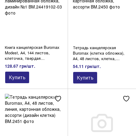
Книга канцелярская Buromax
Тетрадь канцелярская
Modest, А4, 144 листов,
Buromax (клетка обложка),
клеточка, твердая
А4, 48 листов, клетка,
ламинированная обложка,
картонная обложка, ассорти
128.67 грн/шт.
54.11 грн/шт.
дизайн №1
Купить
Купить