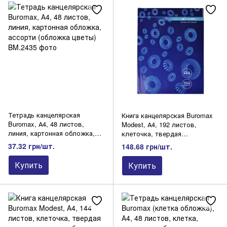
Тетрадь канцелярская
Книга канцелярская Buromax
Buromax, А4, 48 листов,
Modest, А4, 192 листов,
линия, картонная обложка,
клеточка, твердая
ассорти (обложка цветы)
ламинированная обложка,
37.32 грн/шт.
148.68 грн/шт.
синяя
Купить
Купить