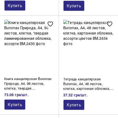
Купить
Купить
Книга канцелярская Buromax
Тетрадь канцелярская
Природа, А4, 96 листов,
Buromax, А4, 48 листов,
клетка, твердая
клетка, картонная обложка,
ламинированная обложка,
ассорти цветов
73.08 грн/шт.
37.32 грн/шт.
ассорти
Купить
Купить