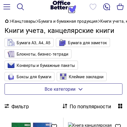
Канцтовары
Бумага и бумажная продукция
Книги учета,
Книги учета, канцелярские книги
Бумага А3, А4, А5
Бумага для заметок
Блокноты, бизнес-тетради
Конверты и бумажные пакеты
Боксы для бумаги
Клейкие закладки
Книги учета, канцелярские книги
Все категории
Бумага для офиса цветная
Фильтр
По популярности
Бумага для факс- и кассовых аппаратов
Бумага копировальная, миллиметровая, калька