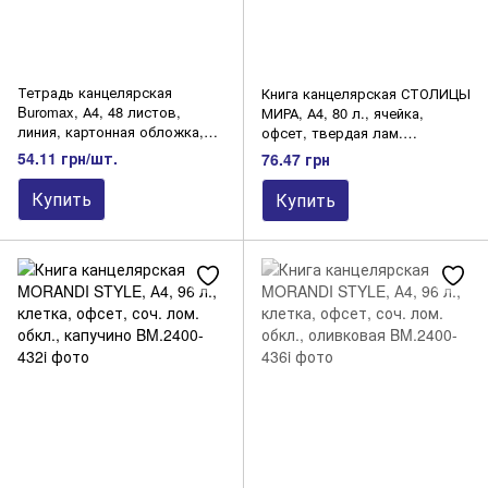
Тетрадь канцелярская
Книга канцелярская СТОЛИЦЫ
Buromax, А4, 48 листов,
МИРА, А4, 80 л., ячейка,
линия, картонная обложка,
офсет, твердая лам.
ассорти (дизайн клетка)
обложка, ассортимент
54.11 грн/шт.
76.47 грн
Купить
Купить