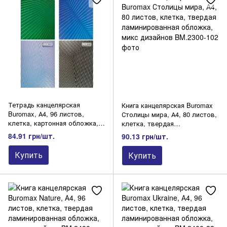
Самоклеящиеся этикетки
Фотобумага
Ценники
Дневники, еженедельники, планинги
Бланковая продукция
Тетрадь канцелярская
Книга канцелярская Buromax
Buromax, А4, 96 листов,
Столицы мира, А4, 80 листов,
клетка, картонная обложка,
клетка, твердая
микс дизайнов
ламинированная обложка,
84.91 грн/шт.
90.13 грн/шт.
микс дизайнов
Купить
Купить