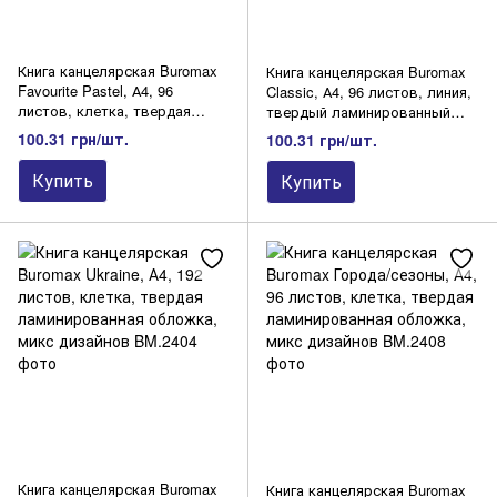
Книга канцелярская Buromax
Книга канцелярская Buromax
Favourite Pastel, А4, 96
Classic, А4, 96 листов, линия,
листов, клетка, твердая
твердый ламинированный
ламинированная обложка,
переплет, дизайн №1
100.31 грн/шт.
100.31 грн/шт.
розовая
Купить
Купить
Книга канцелярская Buromax
Книга канцелярская Buromax