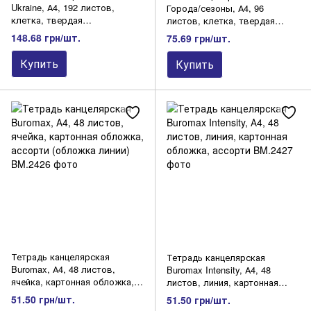
Ukraine, А4, 192 листов,
Города/сезоны, А4, 96
клетка, твердая
листов, клетка, твердая
ламинированная обложка,
ламинированная обложка,
148.68 грн/шт.
75.69 грн/шт.
микс дизайнов
микс дизайнов
Купить
Купить
Тетрадь канцелярская
Тетрадь канцелярская
Buromax, А4, 48 листов,
Buromax Intensity, А4, 48
ячейка, картонная обложка,
листов, линия, картонная
ассорти (обложка линии)
обложка, ассорти
51.50 грн/шт.
51.50 грн/шт.