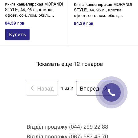
Книга канцелярская MORANDI
Книга канцелярская MORANDI
STYLE, А4, 96 л., клетка,
STYLE, А4, 96 л., клетка,
офсет, соч. лом. обкл.,
офсет, соч. лом. обкл.,
капучино
оливковая
84.39 грн
84.39 грн
Купить
Показать еще 12 товаров
Назад
Вперед
1
из 2
Відділ продажу (044) 299 22 88
Відділ продажу (067) 587 45 70