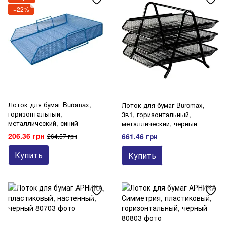
−22%
Офисные безделушки прочие
Подставки
Скрепки, диспенсеры для скрепок
Степлеры, скобы, расшиватели
Штемпельная продукция
Лоток для бумаг Buromax,
Лоток для бумаг Buromax,
горизонтальный,
3в1, горизонтальный,
металлический, синий
металлический, черный
206.36 грн
661.46 грн
264.57 грн
Купить
Купить