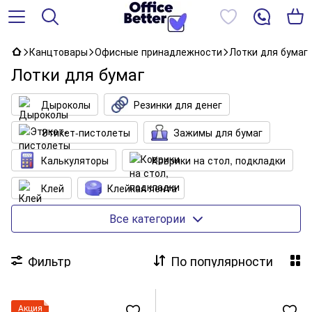
Канцтовары
Офисные принадлежности
Лотки для бумаг
Лотки для бумаг
Дыроколы
Резинки для денег
Этикет-пистолеты
Зажимы для бумаг
Калькуляторы
Коврики на стол, подкладки
Клей
Клейкая лента
Клеевые пистолеты
Кнопки, булавки
Все категории
Корзины для бумаг
Лотки для бумаг
Фильтр
По популярности
Лупы
Настольные наборы с наполнением
Ножницы
Ножи канцелярские
Акция