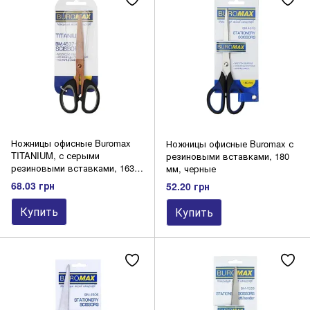
Офисные безделушки прочие
Подставки
Скрепки, диспенсеры для скрепок
Степлеры, скобы, расшиватели
Штемпельная продукция
Ножницы офисные Buromax
Ножницы офисные Buromax с
TITANIUM, с серыми
резиновыми вставками, 180
резиновыми вставками, 163
мм, черные
мм, черные
68.03 грн
52.20 грн
Купить
Купить