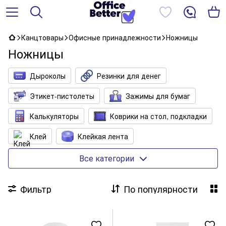
Канцтовары
Офисные принадлежности
Ножницы
Ножницы
Дыроколы
Резинки для денег
Этикет-пистолеты
Зажимы для бумаг
Калькуляторы
Коврики на стол, подкладки
Клей
Клейкая лента
Клеевые пистолеты
Кнопки, булавки
Все категории
Корзины для бумаг
Лотки для бумаг
Фильтр
По популярности
Лупы
Настольные наборы с наполнением
Ножницы
Ножи канцелярские