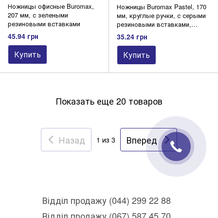
Ножницы офисные Buromax,
Ножницы Buromax Pastel, 170
207 мм, с зелеными
мм, круглые ручки, с серыми
резиновыми вставками
резиновыми вставками,
розовые.
45.94 грн
35.24 грн
Купить
Купить
Показать еще 20 товаров
Назад
Вперед
1
из 3
Відділ продажу (044) 299 22 88
Відділ продажу (067) 587 45 70