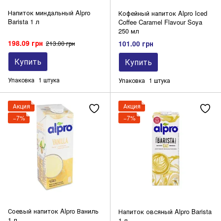
Напиток миндальный Alpro
Кофейный напиток Alpro Iced
Barista 1 л
Coffee Caramel Flavour Soya
250 мл
198.09 грн
101.00 грн
213.00 грн
Купить
Купить
Упаковка
1 штука
Упаковка
1 штука
Акция
Акция
−7%
−7%
Соевый напиток Alpro Ваниль
Напиток овсяный Alpro Barista
1 л.
1 л.