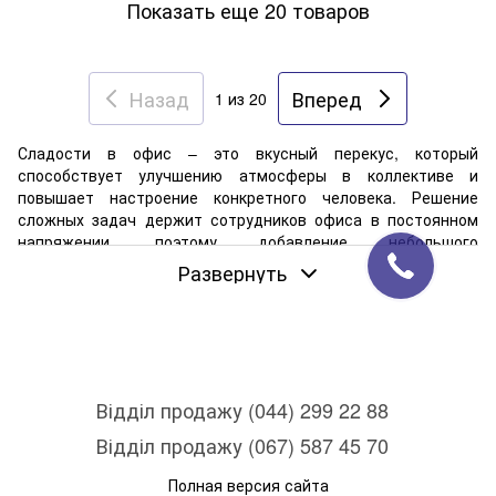
Показать еще 20 товаров
Назад
Вперед
1
из 20
Сладости в офис – это вкусный перекус, который
способствует улучшению атмосферы в коллективе и
повышает настроение конкретного человека. Решение
сложных задач держит сотрудников офиса в постоянном
напряжении, поэтому добавление небольшого
удовольствия в виде вкусняшек даст возможность
Развернуть
специалисту отвлечься, сделать работу более комфортной,
продуктивной и приятной. Ароматные лакомства также
чудесно дополняют кофе-брейки, помогая быстро
восстановить силы и зарядиться позитивом на весь день.
Компания
«Office Better»
Відділ продажу (044) 299 22 88
Відділ продажу (067) 587 45 70
Полная версия сайта