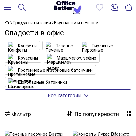
Продукты питания
Вкусняшки и печенье
Сладости в офис
Конфеты
Печенье
Пирожные
Круасаны
Маршмелоу, зефир
Протеиновые и зерновые батончики
Шоколадные батончики
Натуральные сладости
Вафли
Все категории
Конфеты в коробках
Фильтр
По популярности