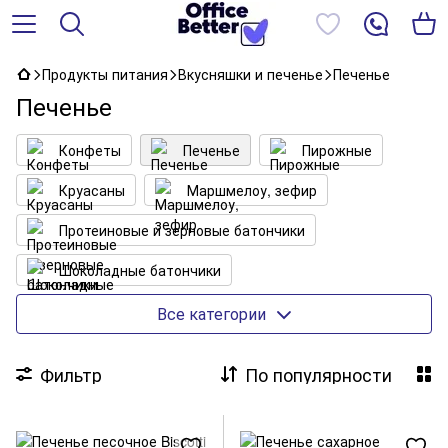
Продукты питания
Вкусняшки и печенье
Печенье
Печенье
Конфеты
Печенье
Пирожные
Круасаны
Маршмелоу, зефир
Протеиновые и зерновые батончики
Шоколадные батончики
Натуральные сладости
Вафли
Все категории
Конфеты в коробках
Фильтр
По популярности