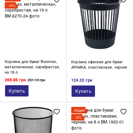
−4%
Офисные безделушки прочие
Подставки
Скрепки, диспенсеры для скрепок
Степлеры, скобы, расшиватели
Штемпельная продукция
Корзина для бумаг Buromax,
Корзина офисная для бумаг
металлическая, серебристая,
АРНИКА, пластиковая, черная
на 19 л
269.86 грн
124.32 грн
281.10 грн
Купить
Купить
Акция
−4%