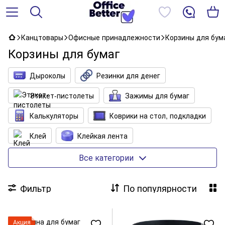
Канцтовары
Офисные принадлежности
Корзины для бум
Корзины для бумаг
Дыроколы
Резинки для денег
Этикет-пистолеты
Зажимы для бумаг
Калькуляторы
Коврики на стол, подкладки
Клей
Клейкая лента
Клеевые пистолеты
Кнопки, булавки
Все категории
Корзины для бумаг
Лотки для бумаг
Фильтр
По популярности
Лупы
Настольные наборы с наполнением
Ножницы
Ножи канцелярские
Акция