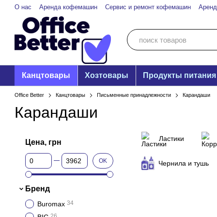
Перейти к основному контенту
О нас
Аренда кофемашин
Сервис и ремонт кофемашин
Аренд
Канцтовары
Хозтовары
Продукты питания
Office Better
Канцтовары
Письменные принадлежности
Карандаши
Карандаши
Ластики
Цена, грн
От Цена, грн
До Цена, грн
OK
Чернила и тушь
Бренд
34
Buromax
26