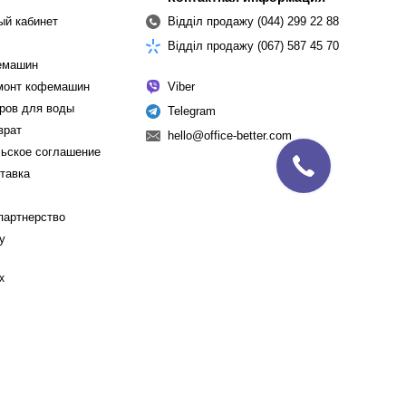
ый кабинет
Відділ продажу (044) 299 22 88
Відділ продажу (067) 587 45 70
емашин
емонт кофемашин
Viber
ров для воды
Telegram
врат
hello@office-better.com
ьское соглашение
ставка
партнерство
cy
х