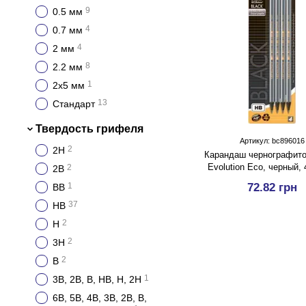
9
0.5 мм
4
0.7 мм
4
2 мм
8
2.2 мм
1
2х5 мм
13
Стандарт
Твердость грифеля
Артикул: bc896016
2
2Н
Карандаш чернографито
Evolution Eco, черный,
2
2В
1
72.82 грн
ВВ
37
НВ
2
Н
2
3Н
2
B
1
3B, 2B, B, HB, H, 2H
6B, 5B, 4B, 3B, 2B, B,