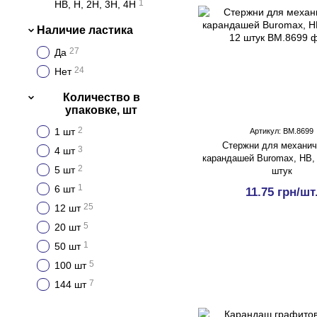
1
HB, H, 2H, 3H, 4H
Наличие ластика
27
Да
24
Нет
Количество в
упаковке, шт
2
1 шт
Артикул: BM.8699
Стержни для механич
3
4 шт
карандашей Buromax, HB, 
2
5 шт
штук
1
6 шт
11.75 грн/шт
25
12 шт
5
20 шт
1
50 шт
5
100 шт
7
144 шт