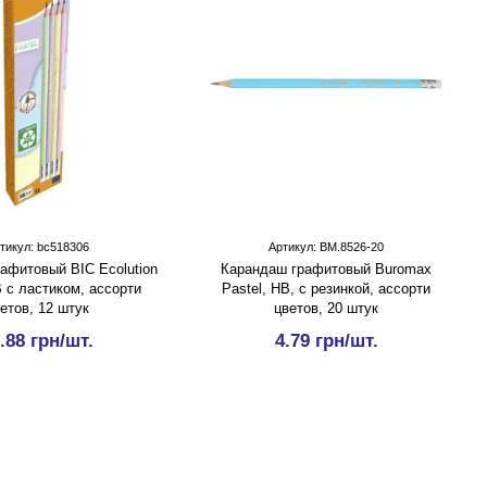
тикул: bc518306
Артикул: BM.8526-20
афитовый BIC Ecolution
Карандаш графитовый Buromax
В с ластиком, ассорти
Pastel, HB, с резинкой, ассорти
етов, 12 штук
цветов, 20 штук
.88 грн/шт.
4.79 грн/шт.