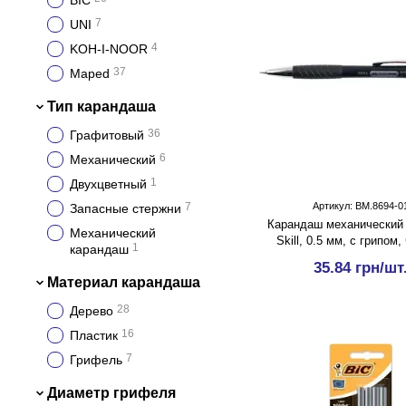
BIC
7
UNI
4
KOH-I-NOOR
37
Maped
Тип карандаша
36
Графитовый
6
Механический
1
Двухцветный
7
Артикул: BM.8694-0
Запасные стержни
Карандаш механический
Механический
Skill, 0.5 мм, с грипом
1
карандаш
35.84 грн/шт
Материал карандаша
28
Дерево
16
Пластик
7
Грифель
Диаметр грифеля