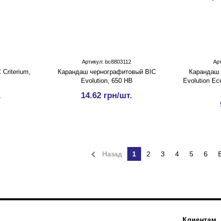
Артикул: bc8803112
Ар
Criterium,
Карандаш чернографитовый BIC
Карандаш 
Evolution, 650 HB
Evolution Ec
.
14.62 грн/шт.
Назад
1
2
3
4
5
6
Клиентам