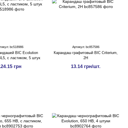
тикул: bc518986
Артикул: bc857586
андашей BIC Ecolution
Карандаш графитовый BIC Criterium,
BL5, с ластиком, 5 штук
2Н
124.15 грн
13.14 грн/шт.