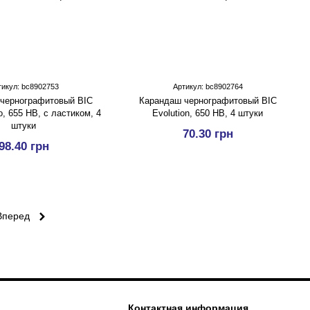
тикул: bc8902753
Артикул: bc8902764
чернографитовый BIC
Карандаш чернографитовый BIC
o, 655 HB, с ластиком, 4
Evolution, 650 HB, 4 штуки
штуки
70.30 грн
98.40 грн
Вперед
Контактная информация