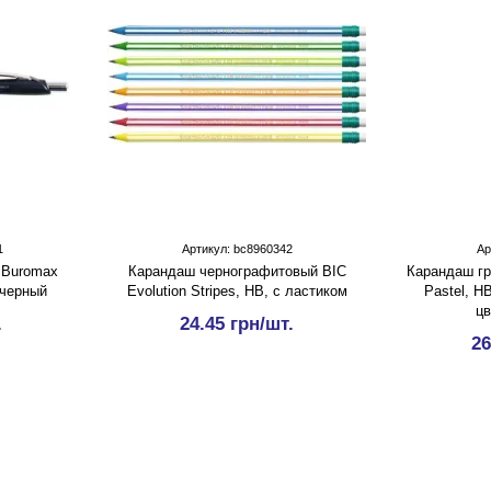
1
Артикул: bc8960342
Ар
 Buromax
Карандаш чернографитовый BIC
Карандаш гр
, черный
Evolution Stripes, HB, с ластиком
Pastel, Н
цв
.
24.45 грн/шт.
26