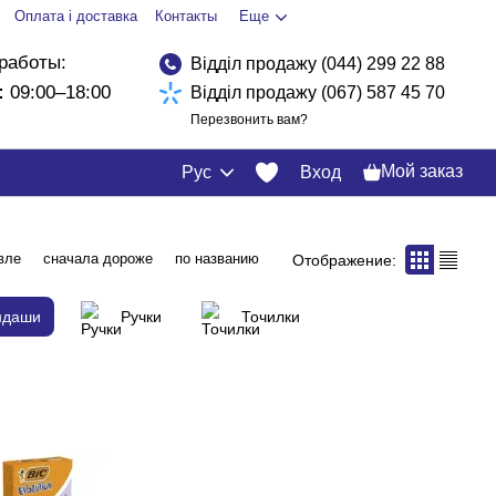
Оплата і доставка
Контакты
Еще
работы:
Відділ продажу (044) 299 22 88
:
09:00–18:00
Відділ продажу (067) 587 45 70
Перезвонить вам?
Мой заказ
Рус
Вход
вле
сначала дороже
по названию
Отображение:
ндаши
Ручки
Точилки