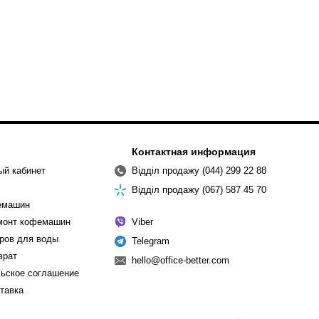
Контактная информация
ый кабинет
Відділ продажу (044) 299 22 88
Відділ продажу (067) 587 45 70
емашин
емонт кофемашин
Viber
ров для воды
Telegram
врат
hello@office-better.com
ьское соглашение
ставка