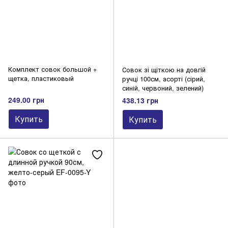
Комплект совок большой +
Совок зі щіткою на довгій
щетка, пластиковый
ручці 100см, асорті (сірий,
синій, червоний, зелений)
249.00 грн
438.13 грн
Купить
Купить