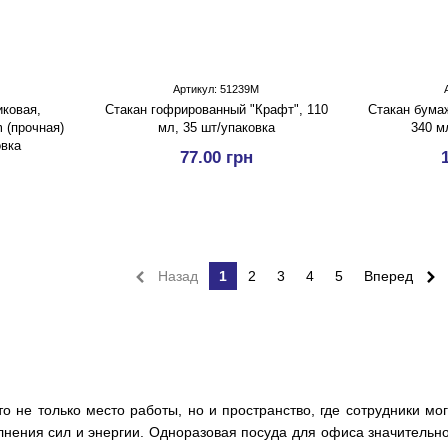
Артикул: 51239М
иковая,
Стакан гофрированный "Крафт", 110
Стакан бумаж
m (прочная)
мл, 35 шт/упаковка
340 м
овка
77.00 грн
Назад
1
2
3
4
5
Вперед
 не только место работы, но и пространство, где сотрудники мо
лнения сил и энергии. Одноразовая посуда для офиса значительно