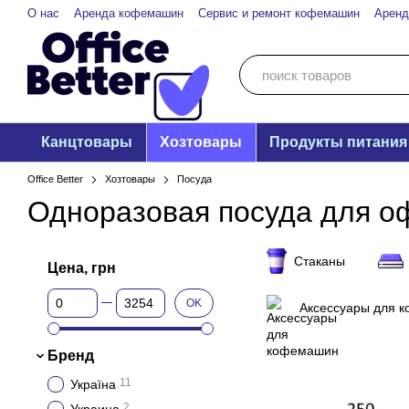
Перейти к основному контенту
О нас
Аренда кофемашин
Сервис и ремонт кофемашин
Аренд
Канцтовары
Хозтовары
Продукты питания
Office Better
Хозтовары
Посуда
Одноразовая посуда для о
Стаканы
Цена, грн
От Цена, грн
До Цена, грн
OK
Аксессуары для 
Бренд
11
Україна
2