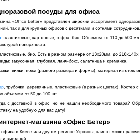
дноразовой посуды для офиса
газина «Office Better» представлен широкий ассортимент однораз
ний, так и для крупных офисов с десятками и сотнями сотрудников
ы
: пластиковые, картонные, гофра, био. Объемом: от 110 до 500 мл.
текстурой поверхности.
 пластиковые, био. Есть в разном размере от 13х20мм, до 218х140х
виды: закусочная, глубокая, ланч-бокс, салатница и креманка.
ложки, вилки, ножи (разного размера и формы), материал изготовле
ер
, трубочки: деревянные, пластиковые (в разных цветах). Костер 
х объемом от 50 до 100 шт.
да с доставкой в офис, но не нашли необходимого товара? Обр
тавку на удобную для вас дату!
интернет-магазина «Офис Бетер»
 офиса в Киеве или другом регионе Украины, клиент может рассч
о и выгодной: