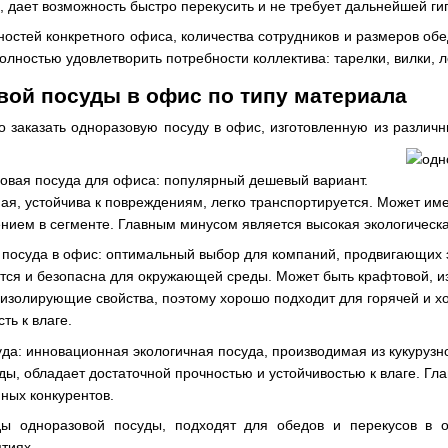
, дает возможность быстро перекусить и не требует дальнейшей гиг
ностей конкретного офиса, количества сотрудников и размеров об
лностью удовлетворить потребности коллектива: тарелки, вилки, ло
ой посуды в офис по типу материала
 заказать одноразовую посуду в офис, изготовленную из различн
овая посуда для офиса: популярный дешевый вариант.
ная, устойчива к повреждениям, легко транспортируется. Может и
ием в сегменте. Главным минусом является высокая экологическая 
посуда в офис: оптимальный выбор для компаний, продвигающих э
тся и безопасна для окружающей среды. Может быть крафтовой, из
изолирующие свойства, поэтому хорошо подходит для горячей и х
ть к влаге.
да: инновационная экологичная посуда, производимая из кукурузн
ы, обладает достаточной прочностью и устойчивостью к влаге. Гл
нных конкурентов.
ы одноразовой посуды, подходят для обедов и перекусов в 
тиях.