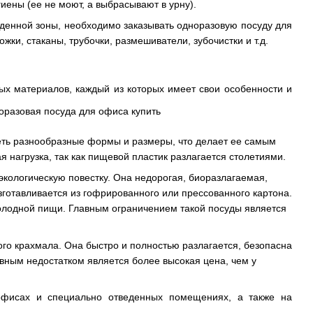
иены (ее не моют, а выбрасывают в урну).
еденной зоны, необходимо заказывать одноразовую посуду для
жки, стаканы, трубочки, размешиватели, зубочистки и т.д.
ых материалов, каждый из которых имеет свои особенности и
меть разнообразные формы и размеры, что делает ее самым
нагрузка, так как пищевой пластик разлагается столетиями.
кологическую повестку. Она недорогая, биоразлагаемая,
готавливается из гофрированного или прессованного картона.
олодной пищи. Главным ограничением такой посуды является
ого крахмала. Она быстро и полностью разлагается, безопасна
авным недостатком является более высокая цена, чем у
офисах и специально отведенных помещениях, а также на