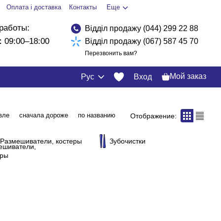
Оплата і доставка
Контакты
Еще
работы:
Відділ продажу (044) 299 22 88
:
09:00–18:00
Відділ продажу (067) 587 45 70
Перезвонить вам?
Мой заказ
Рус
Вход
вле
сначала дороже
по названию
Отображение:
Размешиватели, костеры
Зубочистки