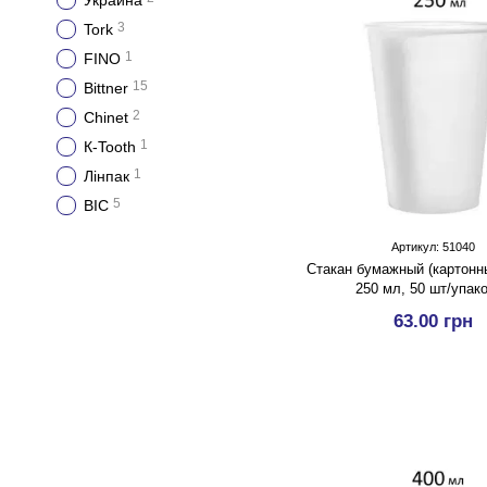
Украина
3
Tork
1
FINO
15
Bittner
2
Chinet
1
К-Tooth
1
Лінпак
5
BIC
Артикул: 51040
Стакан бумажный (картонны
250 мл, 50 шт/упак
63.00 грн