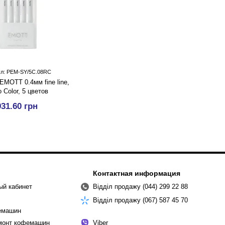
ул: PEM-SY/5C.08RC
EMOTT 0.4мм fine line,
o Color, 5 цветов
931.60 грн
Контактная информация
ый кабинет
Відділ продажу (044) 299 22 88
Відділ продажу (067) 587 45 70
емашин
емонт кофемашин
Viber