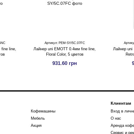
06NC
Артикул: PEM-SY/5C.07FC
Артик
ine line,
Лайнер uni EMOTT 0.4мм fine line,
Лайнер uni 
тов
Floral Color, 5 цветов
Retr
931.60 грн
Клиентам
Кофемашины
Вход в личн
Мебель
О нас
Акция
Аренда коф
Сервис и р