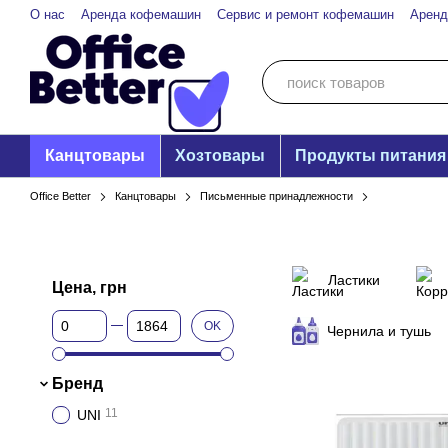
Перейти к основному контенту
О нас
Аренда кофемашин
Сервис и ремонт кофемашин
Аренд
Канцтовары
Хозтовары
Продукты питания
Office Better
Канцтовары
Письменные принадлежности
Ластики
Цена, грн
От Цена, грн
До Цена, грн
OK
Чернила и тушь
Бренд
11
UNI