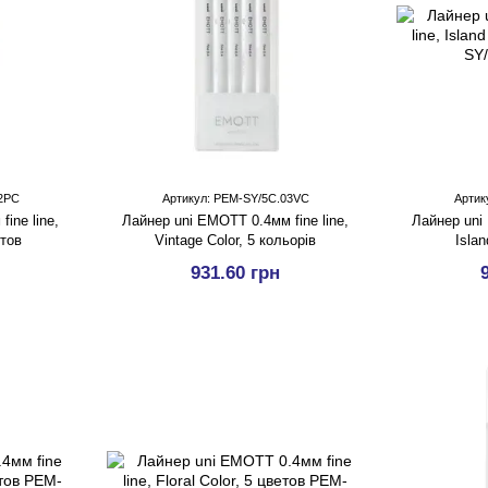
2PC
Артикул: PEM-SY/5C.03VC
Артик
ine line,
Лайнер uni EMOTT 0.4мм fine line,
Лайнер uni 
етов
Vintage Color, 5 кольорів
Islan
931.60 грн