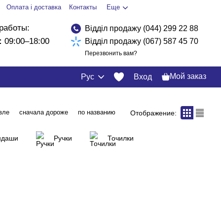
Оплата і доставка
Контакты
Еще
работы:
Відділ продажу (044) 299 22 88
:
09:00–18:00
Відділ продажу (067) 587 45 70
Перезвонить вам?
Мой заказ
Рус
Вход
вле
сначала дороже
по названию
Отображение:
ндаши
Ручки
Точилки