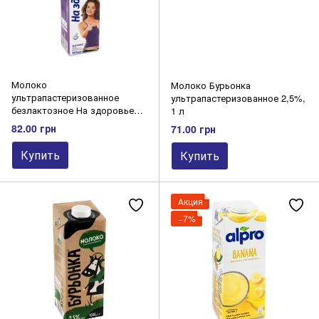
Молоко
Молоко Бурьонка
ультрапастеризованное
ультрапастеризованное 2,5%,
безлактозное На здоровье
1 л
2,5%, 950 г
82.00 грн
71.00 грн
Купить
Купить
Акция
−7%