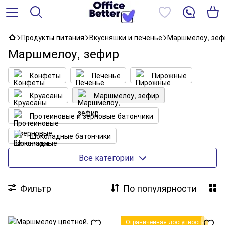
Продукты питания
Вкусняшки и печенье
Маршмелоу, зеф
Маршмелоу, зефир
Конфеты
Печенье
Пирожные
Круасаны
Маршмелоу, зефир
Протеиновые и зерновые батончики
Шоколадные батончики
Натуральные сладости
Вафли
Все категории
Конфеты в коробках
Фильтр
По популярности
Ограниченная доступность