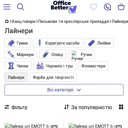
Канцтовари
Письмове та креслярське приладдя
Лайнер
Лайнери
Гумки
Коригуючі засоби
Лінійки
Маркери
Олівці
Ручки
Чинки
Чорнило і туш
Фломастери
Лайнери
Фарби для творчості
Аксесуари для дитячої творчості
Всі категорії
Настільні аксесуари
Набори канцтоварів
Фільтр
За популярністю