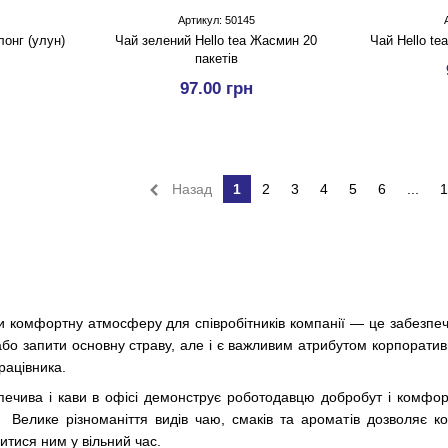
Артикул: 50145
лонг (улун)
Чай зелений Hello tea Жасмин 20
Чай Hello te
пакетів
97.00 грн
Назад
1
2
3
4
5
6
...
1
ти комфортну атмосферу для співробітників компанії — це забезпеч
 або запити основну страву, але і є важливим атрибутом корпорати
рацівника.
 печива і кави в офісі демонструє роботодавцю добробут і комфор
. Велике різноманіття видів чаю, смаків та ароматів дозволяє к
тися ним у вільний час.