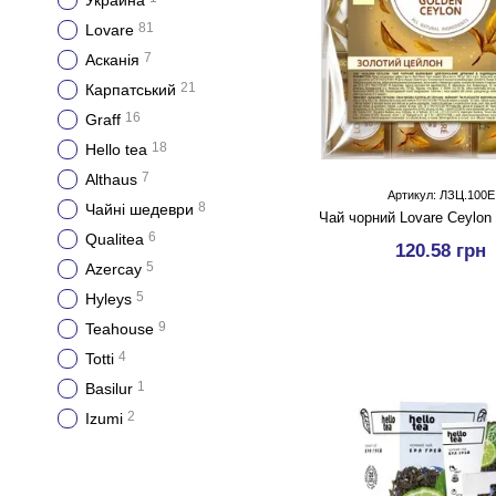
Украина
81
Lovare
7
Асканія
21
Карпатський
16
Graff
18
Hello tea
7
Althaus
Артикул: ЛЗЦ.100Е
8
Чайні шедеври
Чай чорний Lovare Ceylon 
6
Qualitea
120.58 грн
5
Azercay
5
Hyleys
9
Teahouse
4
Totti
1
Basilur
2
Izumi