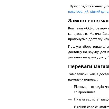
Крім представлених у спи
пакетований
,
рідкий конц
Замовлення чаю
Компанія «Офіс Бетер» с
канцтоварів. Маючи бага
пропонуємо доставку «пі
Послуга збору товарів, 
доставку на зручну для 
доставку на зручну дату.
Переваги магаз
Замовляючи чай з доставк
важливих переваг:
Різноманіття видів ч
співробітника.
Низька вартість: завд
Якісний сервіс: квал