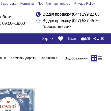
 і доставка
Контакти
Постійне партнерство
Privacy Policy
Відділ продажу (044) 299 22 88
роботи:
Відділ продажу (067) 587 45 70
:
09:00–18:00
Передзвонити вам?
Мій кошик
Укр
Вхід
евше
спочатку дорожчі
за назвою
Відображення: