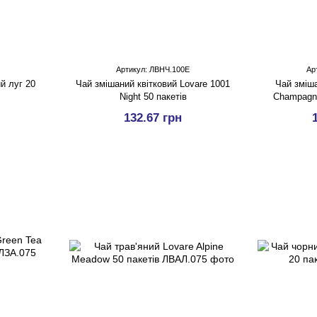
Артикул: ЛВНЧ.100Е
Ар
й луг 20
Чай змішаний квітковий Lovare 1001
Чай зміша
Night 50 пакетів
Champagne
132.67 грн