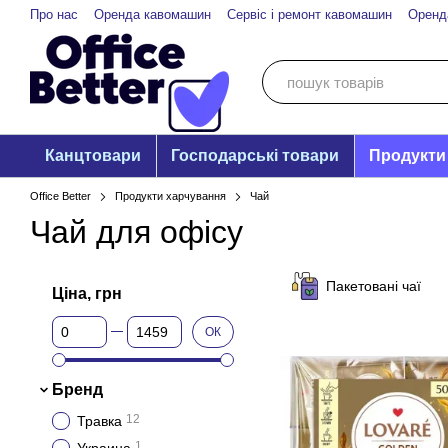
Перейти до основного контенту
Про нас
Оренда кавомашин
Сервіс і ремонт кавомашин
Оренд
Канцтовари
Господарські товари
Продукти
Office Better
Продукти харчування
Чай
Чай для офісу
Пакетовані чаї
Ціна, грн
Від Ціна, грн
До Ціна, грн
ОК
Бренд
12
Травка
1