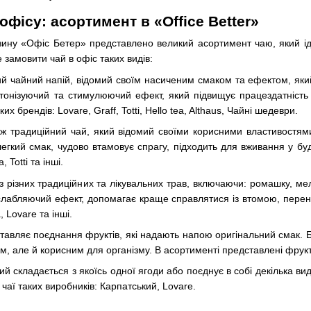
офісу: асортимент в «Office Better»
азину «Офіс Бетер» представлено великий асортимент чаю, який і
 замовити чай в офіс таких видів:
ий чайний напій, відомий своїм насиченим смаком та ефектом, яки
 тонізуючий та стимулюючий ефект, який підвищує працездатність
их брендів: Lovare, Graff, Totti, Hello tea, Althaus, Чайні шедеври.
ож традиційний чай, який відомий своїми корисними властивостям
 легкий смак, чудово втамовує спрагу, підходить для вживання у бу
, Totti та інші.
з різних традиційних та лікувальних трав, включаючи: ромашку, мелі
зслабляючий ефект, допомагає краще справлятися із втомою, перен
a, Lovare та інші.
тавляє поєднання фруктів, які надають напою оригінальний смак. Б
 але й корисним для організму. В асортименті представлені фруктові 
кий складається з якоїсь одної ягоди або поєднує в собі декілька ви
чаї таких виробників: Карпатський, Lovare.