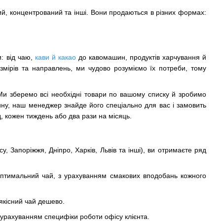
вий, концентрований та інші. Вони продаються в різних формах:
: від чаю,
кави й какао
до кавомашин, продуктів харчування й
озмірів та направлень, ми чудово розуміємо їх потреби, тому
 Ми зберемо всі необхідні товари по вашому списку й зробимо
зину, наш менеджер знайде його спеціально для вас і замовить
, кожен тиждень або два рази на місяць.
, Запоріжжя, Дніпро, Харків, Львів та інші), ви отримаєте ряд
и оптимальний чай, з урахуванням смакових вподобань кожного
 якісний чай дешево.
 урахуванням специфіки роботи офісу клієнта.