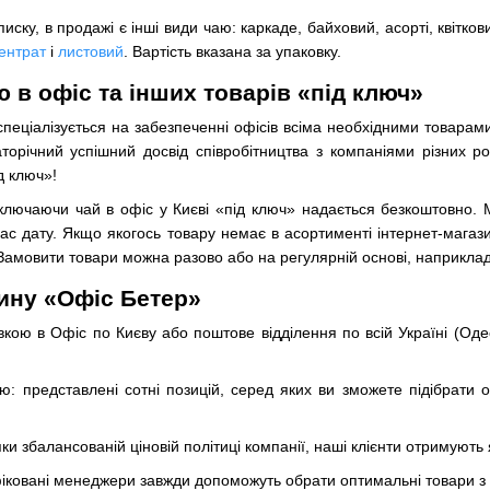
ску, в продажі є інші види чаю: каркаде, байховий, асорті, квітко
ентрат
і
листовий
. Вартість вказана за упаковку.
 в офіс та інших товарів «під ключ»
пеціалізується на забезпеченні офісів всіма необхідними товарами
торічний успішний досвід співробітництва з компаніями різних р
д ключ»!
включаючи чай в офіс у Києві «під ключ» надається безкоштовно.
вас дату. Якщо якогось товару немає в асортименті інтернет-мага
 Замовити товари можна разово або на регулярній основі, наприклад
ину «Офіс Бетер»
ою в Офіс по Києву або поштове відділення по всій Україні (Одесу
аю: представлені сотні позицій, серед яких ви зможете підібрат
яки збалансованій ціновій політиці компанії, наші клієнти отримують
іфіковані менеджери завжди допоможуть обрати оптимальні товари з