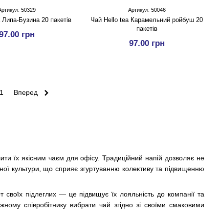
Артикул: 50329
Артикул: 50046
a Липа-Бузина 20 пакетів
Чай Hello tea Карамельний ройбуш 20
пакетів
97.00 грн
97.00 грн
1
Вперед
ити їх якісним чаєм для офісу. Традиційний напій дозволяє не
вної культури, що сприяє згуртуванню колективу та підвищенню
т своїх підлеглих — це підвищує їх лояльність до компанії та
ожному співробітнику вибрати чай згідно зі своїми смаковими