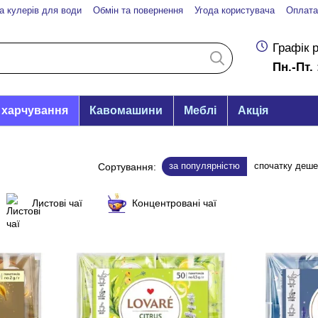
а кулерів для води
Обмін та повернення
Угода користувача
Оплата
Графік 
Пн.-Пт. 
 харчування
Кавомашини
Меблі
Акція
за популярністю
спочатку деш
Сортування:
Листові чаї
Концентровані чаї