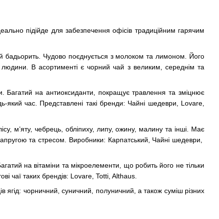
деально підійде для забезпечення офісів традиційним гарячим
й бадьорить. Чудово поєднується з молоком та лимоном. Його
 людини. В асортименті є чорний чай з великим, середнім та
и. Багатий на антиоксиданти, покращує травлення та зміцнює
дь-який час. Представлені такі бренди: Чайні шедеври, Lovare,
су, м’яту, чебрець, обліпиху, липу, ожину, малину та інші. Має
апругою та стресом. Виробники: Карпатський, Чайні шедеври,
агатий на вітаміни та мікроелементи, що робить його не тільки
чаї таких брендів: Lovare, Totti, Althaus.
дів ягід: чорничний, суничний, полуничний, а також суміш різних