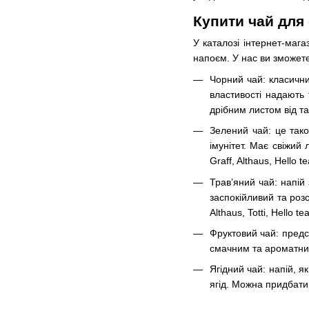
Купити чай для 
У каталозі інтернет-маг
напоєм. У нас ви зможете
Чорний чай: класичн
властивості надають
дрібним листом від так
Зелений чай: це так
імунітет. Має свіжий
Graff, Althaus, Hello tea
Трав’яний чай: напій 
заспокійливий та ро
Althaus, Totti, Hello te
Фруктовий чай: предс
смачним та ароматним,
Ягідний чай: напій, я
ягід. Можна придбати 