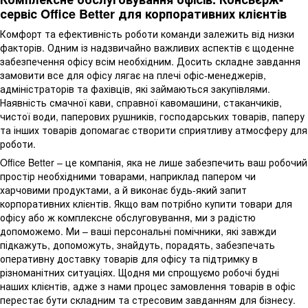
сервіс Office Better для корпоративних клієнтів
Комфорт та ефективність роботи команди залежить від низки
факторів. Одним із надзвичайно важливих аспектів є щоденне
забезпечення офісу всім необхідним. Досить складне завдання
замовити все для офісу лягає на плечі офіс-менеджерів,
адміністраторів та фахівців, які займаються закупівлями.
Наявність смачної кави, справної кавомашини, стаканчиків,
чистої води, паперових рушників, господарських товарів, паперу
та інших товарів допомагає створити сприятливу атмосферу для
роботи.
Office Better – це компанія, яка не лише забезпечить ваш робочий
простір необхідними товарами, наприклад папером чи
харчовими продуктами, а й виконає будь-який запит
корпоративних клієнтів. Якщо вам потрібно купити товари для
офісу або ж комплексне обслуговування, ми з радістю
допоможемо. Ми – ваші персональні помічники, які завжди
підкажуть, допоможуть, знайдуть, порадять, забезпечать
оперативну доставку товарів для офісу та підтримку в
різноманітних ситуаціях. Щодня ми спрощуємо робочі будні
наших клієнтів, адже з нами процес замовлення товарів в офіс
перестає бути складним та стресовим завданням для бізнесу.