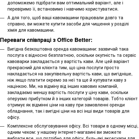
допоможемо підібрати вам оптимальний варіант, але і
перевіримо її, встановимо і навчимо користуватися.
А для того, щоб ваші кавомашини працювали довго та
справно, ви можете купити засоби для чищення у розділі
хімія для кавомашини.
Переваги співпраці з Office Better:
Вигідна безкоштовна оренда кавомашини: зазвичай така
послуга є відносно безплатною, оскільки окупність та сервіс
кавоварки закладається у вартість кави. Але цей варіант
прекрасний для клієнта тим, що ціна послуги просто
накладається на закупівельну вартість кави, що вигідніше,
ніж якщо платити окремо за неї та ще й купувати каву з
націнкою. Ми, на відміну від інших кавових компаній,
закладаємо меншу вартість послуги у ціну кави, оскільки
оперуємо прибутком й з інших категорій товарів. Тобто клієнт
отримує як відмінні ціни на каву при замовленні оренди
обладнання, так і вигідні ціни на всі інші види товарів для
офісу.
Комплексне обслуговування офісу. Всі товари в одному місці,
одним чеком: у нашому інтернет-магазині ви зможете
вибрати все, що потрібно для офісу, будь-які аксесуари для