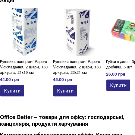
Рушники паперові Papero
Рушники паперові Papero
Губки кухонні З
V-складання, 2 шари, 150
V-складання, 2 шари, 150
дрібниці, 5 шт
аркушів, 21х19 см
аркушів, 22х21 см
26.00 грн
44.00 грн
45.00 грн
Купити
Купити
Купити
Office Better – товари для офісу: господарські,
канцелярія, продукти харчування
Комплексне обслуговування офісів. Консьєрж-