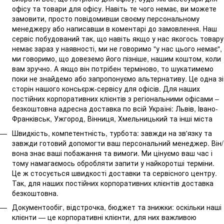
офісу та товари для офісу. Навіть те чого немає, ви можете
замовити, просто повідомивши своєму персональному
менеджеру або написавши в коментарі до замовлення. Наш
сервіс побудований так, що навіть якщо у нас якогось товару
немає зараз у наявності, ми не говоримо "у нас цього немає",
ми говоримо, що довеземо його пізніше, нашим коштом, коли
вам зручно. А якщо він потрібен терміново, то шукатимемо
поки не знайдемо або запропонуємо альтернативу. Це одна зі
сторін нашого консьєрж-сервісу для офісів. Для наших
постійних корпоративних клієнтів з регіональними офісами –
безкоштовна адресна доставка по всій Україні: Львів, Івано-
Франківськ, Ужгород, Вінниця, Хмельницький та інші міста
Швидкість, компетентність, турбота: завжди на зв'язку та
завжди готовий допомогти ваш персональний менеджер. Він/
вона знає ваші побажання та вимоги. Ми цінуємо ваш час і
тому намагаємось обробляти запити у найкоротші терміни.
Це ж стосується швидкості доставки та сервісного центру.
Так, для наших постійних корпоративних клієнтів доставка
безкоштовна.
Документообіг, відстрочка, бюджет та знижки: оскільки наші
клієнти — це корпоративні клієнти, для них важливою