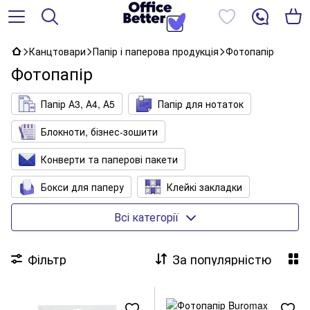
Канцтовари
Папір і паперова продукція
Фотопапір
Фотопапір
Папір А3, А4, А5
Папір для нотаток
Блокноти, бізнес-зошити
Конверти та паперові пакети
Бокси для паперу
Клейкі закладки
Книги обліку, канцелярські книги
Всі категорії
Папір для офісу кольоровий
Фільтр
За популярністю
Папір для факс- і касових апаратів
Папір копіювальний, міліметровий, калька