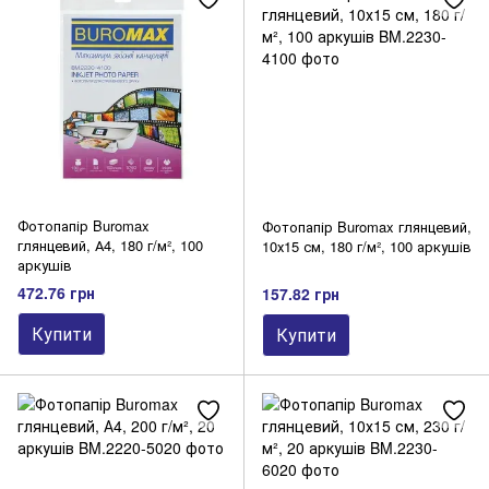
Самоклеючі етикетки
Фотопапір
Цінники
Щоденники, тижневики, планінги
Бланкова продукція
Паперові закладки
Календарі
Папір А1
Фотопапір Buromax
Фотопапір Buromax глянцевий,
глянцевий, А4, 180 г/м², 100
10х15 см, 180 г/м², 100 аркушів
аркушів
472.76 грн
157.82 грн
Купити
Купити